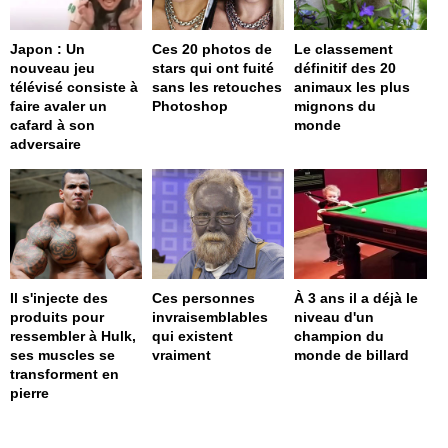
Japon : Un
Ces 20 photos de
Le classement
nouveau jeu
stars qui ont fuité
définitif des 20
télévisé consiste à
sans les retouches
animaux les plus
faire avaler un
Photoshop
mignons du
cafard à son
monde
adversaire
Il s'injecte des
Ces personnes
À 3 ans il a déjà le
produits pour
invraisemblables
niveau d'un
ressembler à Hulk,
qui existent
champion du
ses muscles se
vraiment
monde de billard
transforment en
pierre
page served in 0s (0,4)