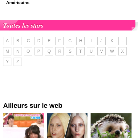
Américains
Toutes les stars
A
B
C
D
E
F
G
H
I
J
K
L
M
N
O
P
Q
R
S
T
U
V
W
X
Y
Z
Ailleurs sur le web