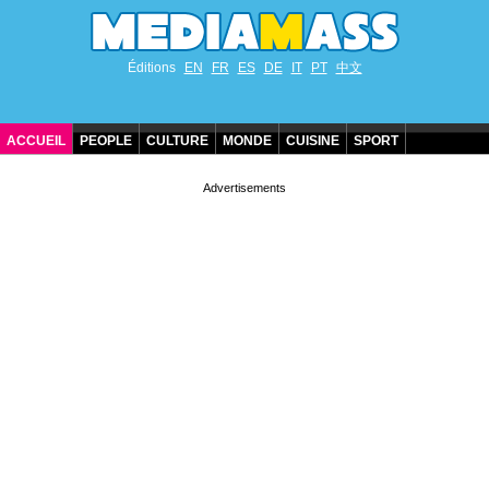
Éditions
EN
FR
ES
DE
IT
PT
中文
ACCUEIL
PEOPLE
CULTURE
MONDE
CUISINE
SPORT
ANNIVERSAIRES DE STARS
CONTACT