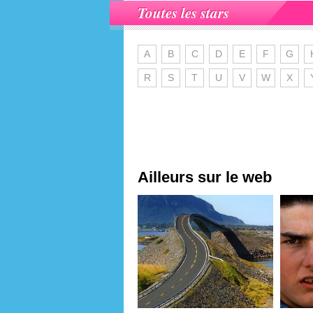
Toutes les stars
A
B
C
D
E
F
G
R
S
T
U
V
W
X
Ailleurs sur le web