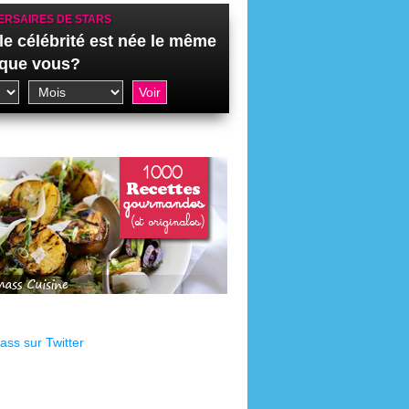
ERSAIRES DE STARS
le célébrité est née le même
 que vous?
ss sur Twitter