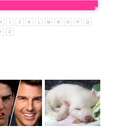
H
I
J
K
L
M
N
O
P
Q
Y
Z