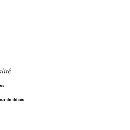
lité
ées
eur de décès