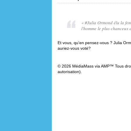
«
#Julia Ormond élu la fem
l'homme le plus chanceux
Et vous, qu’en pensez-vous ? Julia Ormo
auriez-vous voté?
© 2026 MédiaMass via AMP™ Tous droit
autorisation).