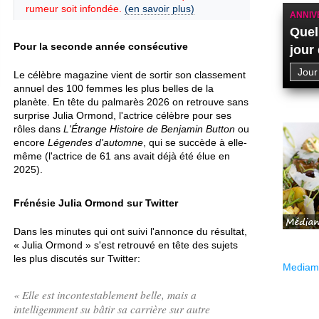
rumeur soit infondée.
(en savoir plus)
ANNIV
Quel
Pour la seconde année consécutive
jour
Le célèbre magazine vient de sortir son classement
annuel des 100 femmes les plus belles de la
planète. En tête du palmarès 2026 on retrouve sans
surprise Julia Ormond, l'actrice célèbre pour ses
rôles dans
L'Étrange Histoire de Benjamin Button
ou
encore
Légendes d'automne
, qui se succède à elle-
même (l'actrice de 61 ans avait déjà été élue en
2025).
Frénésie Julia Ormond sur Twitter
Dans les minutes qui ont suivi l'annonce du résultat,
« Julia Ormond » s'est retrouvé en tête des sujets
les plus discutés sur Twitter:
Mediama
«
Elle est incontestablement belle, mais a
intelligemment su bâtir sa carrière sur autre