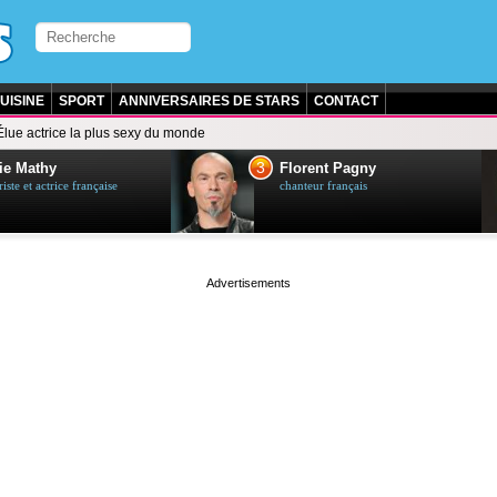
UISINE
SPORT
ANNIVERSAIRES DE STARS
CONTACT
Élue actrice la plus sexy du monde
3
ie Mathy
Florent Pagny
ste et actrice française
chanteur français
page served in 0.001s (0,4)