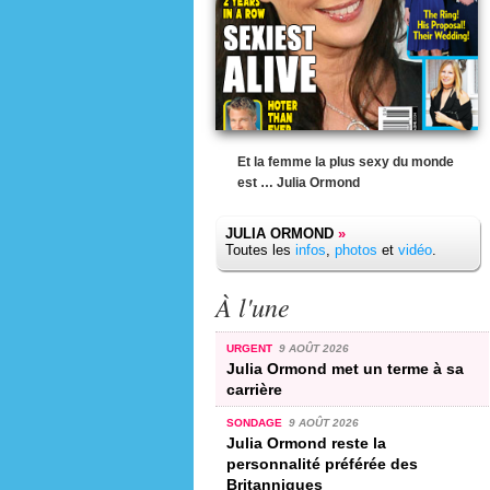
Et la femme la plus sexy du monde
est … Julia Ormond
JULIA ORMOND
»
Toutes les
infos
,
photos
et
vidéo
.
À l'une
URGENT
9 AOÛT 2026
Julia Ormond met un terme à sa
carrière
SONDAGE
9 AOÛT 2026
Julia Ormond reste la
personnalité préférée des
Britanniques