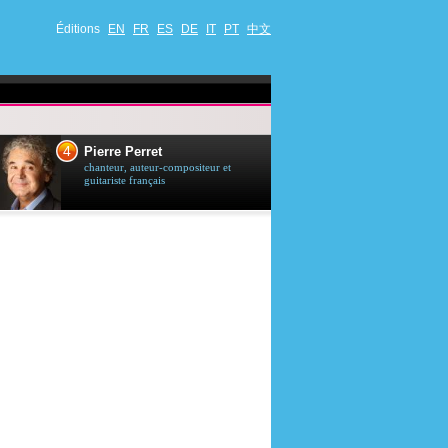
Éditions
EN
FR
ES
DE
IT
PT
中文
4
5
Pierre Perret
Jason Stath
chanteur, auteur-compositeur et
acteur britannique
guitariste français