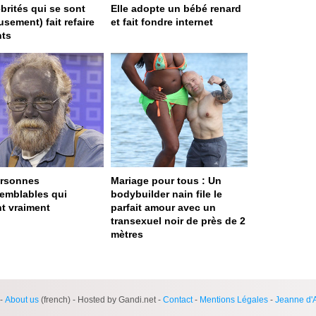
ébrités qui se sont
Elle adopte un bébé renard
sement) fait refaire
et fait fondre internet
nts
ersonnes
Mariage pour tous : Un
semblables qui
bodybuilder nain file le
nt vraiment
parfait amour avec un
transexuel noir de près de 2
mètres
ge served in 0s (0,4)
-
About us
(french) - Hosted by Gandi.net -
Contact
-
Mentions Légales
-
Jeanne d'