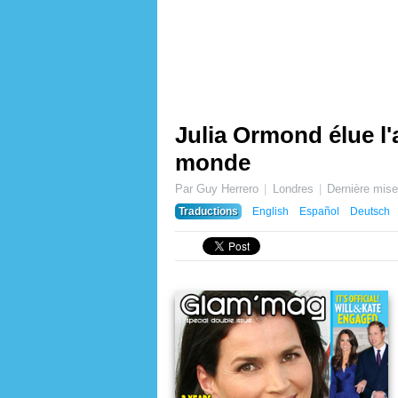
Julia Ormond élue l'
monde
Par Guy Herrero
Londres
Dernière mise
Traductions
English
Español
Deutsch