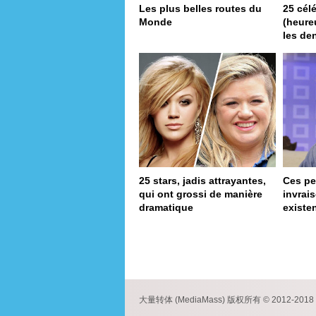
Les plus belles routes du
25 cél
Monde
(heureu
les de
25 stars, jadis attrayantes,
Ces p
qui ont grossi de manière
invrai
dramatique
existe
pa
大量转体 (MediaMass) 版权所有 © 2012-2018 