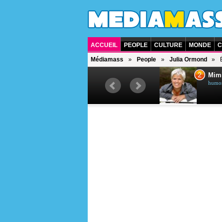
ACCUEIL
PEOPLE
CULTURE
MONDE
C
Médiamass
People
Julia Ormond
1
2
Céline Dion
Mim
chanteuse québécoise
humori