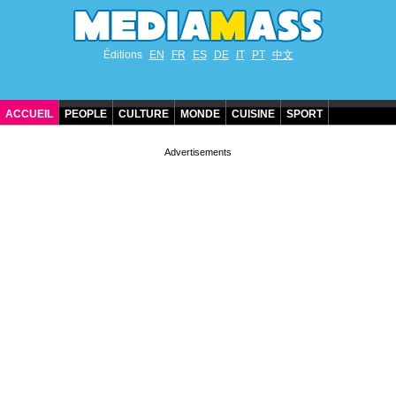
Éditions
EN
FR
ES
DE
IT
PT
中文
ACCUEIL
PEOPLE
CULTURE
MONDE
CUISINE
SPORT
ANNIVERSAIRES DE STARS
CONTACT