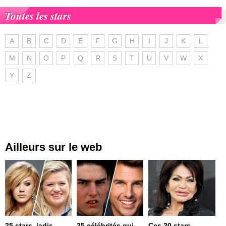
Toutes les stars
A
B
C
D
E
F
G
H
I
J
K
L
M
N
O
P
Q
R
S
T
U
V
W
X
Y
Z
Ailleurs sur le web
25 stars, jadis
25 célébrités qui
Ces 20 stars