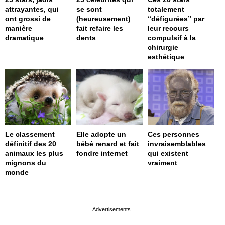
attrayantes, qui
se sont
totalement
ont grossi de
(heureusement)
“défigurées” par
manière
fait refaire les
leur recours
dramatique
dents
compulsif à la
chirurgie
esthétique
Le classement
Elle adopte un
Ces personnes
définitif des 20
bébé renard et fait
invraisemblables
animaux les plus
fondre internet
qui existent
mignons du
vraiment
monde
page served in 0s (0,4)