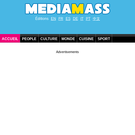
Éditions
EN
FR
ES
DE
IT
PT
中文
ACCUEIL
PEOPLE
CULTURE
MONDE
CUISINE
SPORT
ANNIVERSAIRES DE STARS
CONTACT