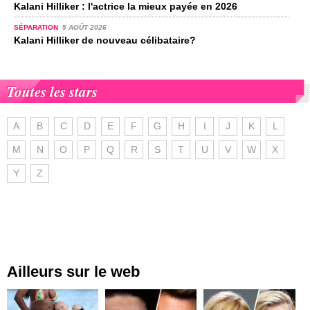
Kalani Hilliker : l'actrice la mieux payée en 2026
SÉPARATION
5 AOÛT 2026
Kalani Hilliker de nouveau célibataire?
Toutes les stars
A
B
C
D
E
F
G
H
I
J
K
L
M
N
O
P
Q
R
S
T
U
V
W
X
Y
Z
Ailleurs sur le web