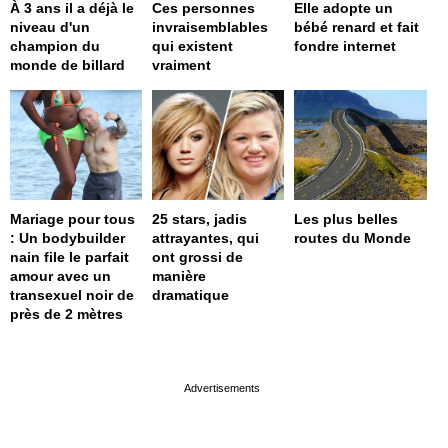
À 3 ans il a déjà le
Ces personnes
Elle adopte un
niveau d'un
invraisemblables
bébé renard et fait
champion du
qui existent
fondre internet
monde de billard
vraiment
Mariage pour tous
25 stars, jadis
Les plus belles
: Un bodybuilder
attrayantes, qui
routes du Monde
nain file le parfait
ont grossi de
amour avec un
manière
transexuel noir de
dramatique
près de 2 mètres
page served in 0s (0,4)