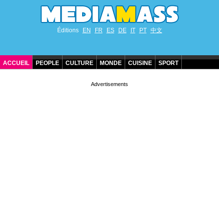
Éditions
EN
FR
ES
DE
IT
PT
中文
ACCUEIL
PEOPLE
CULTURE
MONDE
CUISINE
SPORT
ANNIVERSAIRES DE STARS
CONTACT