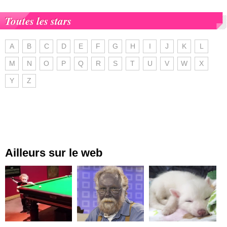
Toutes les stars
A
B
C
D
E
F
G
H
I
J
K
L
M
N
O
P
Q
R
S
T
U
V
W
X
Y
Z
Ailleurs sur le web