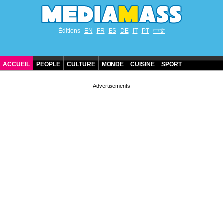
Éditions
EN
FR
ES
DE
IT
PT
中文
ACCUEIL
PEOPLE
CULTURE
MONDE
CUISINE
SPORT
ANNIVERSAIRES DE STARS
CONTACT