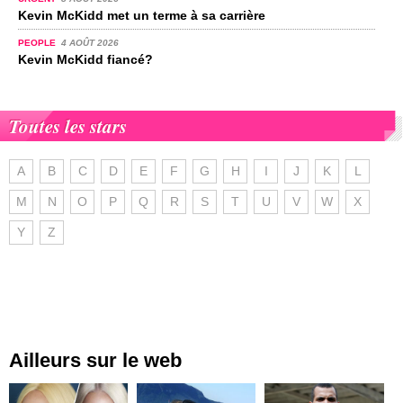
Kevin McKidd met un terme à sa carrière
PEOPLE
4 AOÛT 2026
Kevin McKidd fiancé?
Toutes les stars
A
B
C
D
E
F
G
H
I
J
K
L
M
N
O
P
Q
R
S
T
U
V
W
X
Y
Z
Ailleurs sur le web