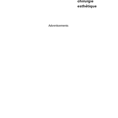
chirurgie
esthétique
page served in 0s (0,4)