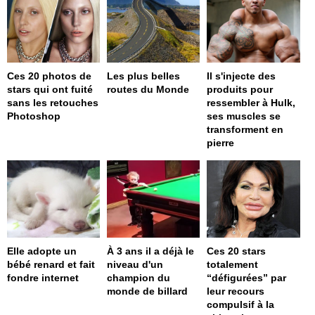
Ces 20 photos de
Les plus belles
Il s'injecte des
stars qui ont fuité
routes du Monde
produits pour
sans les retouches
ressembler à Hulk,
Photoshop
ses muscles se
transforment en
pierre
Elle adopte un
À 3 ans il a déjà le
Ces 20 stars
bébé renard et fait
niveau d'un
totalement
fondre internet
champion du
“défigurées” par
monde de billard
leur recours
compulsif à la