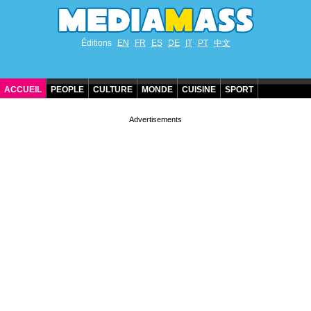
Éditions
EN
FR
ES
DE
IT
PT
中文
ACCUEIL
PEOPLE
CULTURE
MONDE
CUISINE
SPORT
ANNIVERSAIRES DE STARS
CONTACT