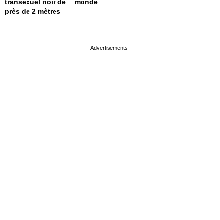
transexuel noir de
monde
près de 2 mètres
page served in 0s (0,4)