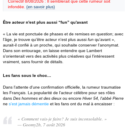
Correctif 8/08/2026 : Il semblerait que cette rumeur soit
infondée.
(en savoir plus)
Être acteur n'est plus aussi “fun” qu'avant
« La vie est ponctuée de phases et de remises en question; avec
l'âge, je trouve qu'être acteur n'est plus aussi
fun
qu'avant »,
aurait-il confié à un proche, qui souhaite conserver l'anonymat.
Dans son entourage, on laisse entendre que Lambert
s'orienterait vers des activités plus créatives qui l'intéressent
vraiment, sans fournir de détails.
Les fans sous le choc…
Dans l'attente d'une confirmation officielle, la rumeur traumatise
les Français. La popularité de l'acteur célèbre pour ses rôles
dans
Des hommes et des dieux
ou encore
Hiver 54, l'abbé Pierre
ne
s'est jamais démentie
et les fans ont du mal à encaisser :
« Comment vais-je faire? Je suis inconsolable. »
— Goomy2b, 7 août 2026