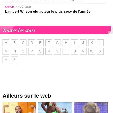
CHAUD
7 AOÛT 2026
Lambert Wilson élu acteur le plus sexy de l'année
Toutes les stars
A
B
C
D
E
F
G
H
I
J
K
L
M
N
O
P
Q
R
S
T
U
V
W
X
Y
Z
Ailleurs sur le web