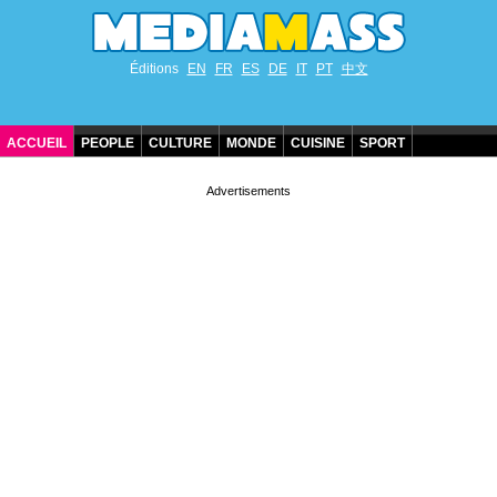
Éditions
EN
FR
ES
DE
IT
PT
中文
ACCUEIL
PEOPLE
CULTURE
MONDE
CUISINE
SPORT
ANNIVERSAIRES DE STARS
CONTACT