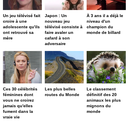
Un jeu télévisé fait
Japon : Un
À 3 ans il a déjà le
croire à une
nouveau jeu
niveau d'un
adolescente qu'ils
télévisé consiste à
champion du
ont retrouvé sa
faire avaler un
monde de billard
mère
cafard à son
adversaire
Ces 30 célébrités
Les plus belles
Le classement
féminines dont
routes du Monde
définitif des 20
vous ne croirez
animaux les plus
jamais qu'elles
mignons du
fument dans la
monde
vraie vie
page served in 0s (0,4)