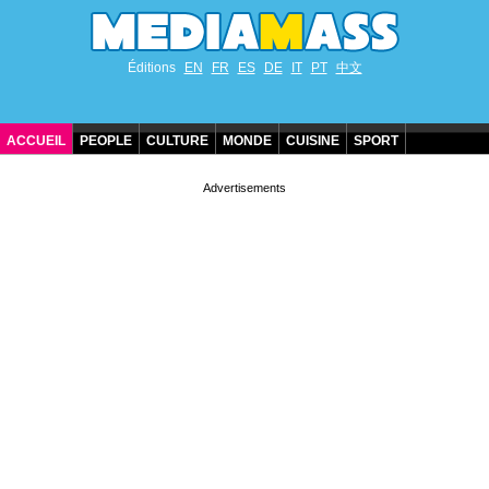
Éditions
EN
FR
ES
DE
IT
PT
中文
ACCUEIL
PEOPLE
CULTURE
MONDE
CUISINE
SPORT
ANNIVERSAIRES DE STARS
CONTACT