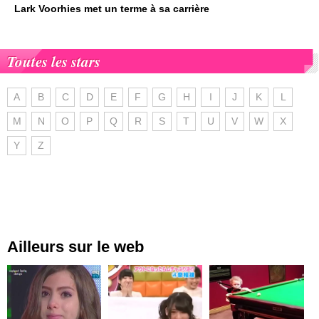
Lark Voorhies met un terme à sa carrière
Toutes les stars
A
B
C
D
E
F
G
H
I
J
K
L
M
N
O
P
Q
R
S
T
U
V
W
X
Y
Z
Ailleurs sur le web