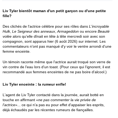
Liv Tyler bientôt maman d'un petit garçon ou d'une petite
fille?
Des clichés de l'actrice célèbre pour ses rôles dans
L'incroyable
Hulk
,
Le Seigneur des anneaux
,
Armageddon
ou encore
Beauté
volée
alors qu'elle dînait en tête à tête mercredi soir avec son
compagnon, sont apparus hier (6 août 2026) sur internet. Les
commentateurs n'ont pas manqué d'y voir le ventre arrondi d'une
femme enceinte.
Un témoin raconte même que l'actrice aurait troqué son verre de
vin contre de l'eau lors d'un toast. (Pour ceux qui l'ignorent, il est
recommandé aux femmes enceintes de ne pas boire d'alcool.)
Liv Tyler enceinte : la rumeur enfle!
L'agent de Liv Tyler contacté dans la journée, aurait botté en
touche en affirmant «
ne pas commenter la vie privée de
l'actrice
»... ce qui n'a pas eu pour effet d'appaiser les esprits,
déjà échaudés par les récentes rumeurs de fiançailles.