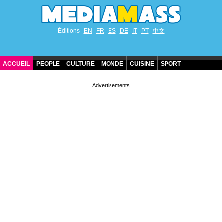
Éditions
EN
FR
ES
DE
IT
PT
中文
ACCUEIL
PEOPLE
CULTURE
MONDE
CUISINE
SPORT
ANNIVERSAIRES DE STARS
CONTACT