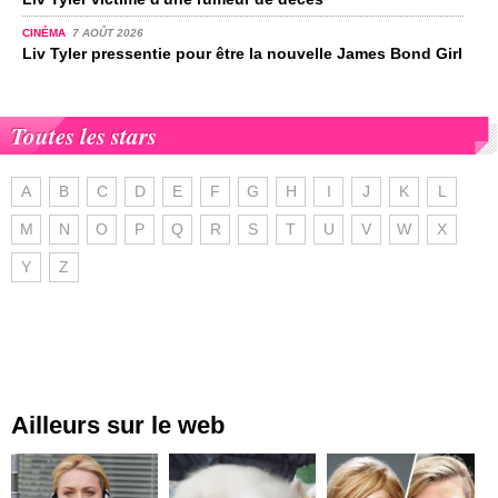
CINÉMA
7 AOÛT 2026
Liv Tyler pressentie pour être la nouvelle James Bond Girl
Toutes les stars
A
B
C
D
E
F
G
H
I
J
K
L
M
N
O
P
Q
R
S
T
U
V
W
X
Y
Z
Ailleurs sur le web