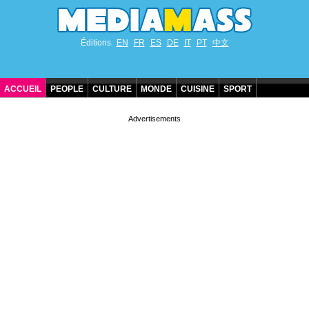
Éditions
EN
FR
ES
DE
IT
PT
中文
ACCUEIL
PEOPLE
CULTURE
MONDE
CUISINE
SPORT
ANNIVERSAIRES DE STARS
CONTACT