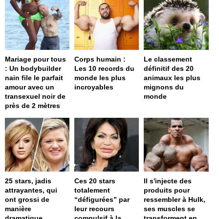
Mariage pour tous
Corps humain :
Le classement
: Un bodybuilder
Les 10 records du
définitif des 20
nain file le parfait
monde les plus
animaux les plus
amour avec un
incroyables
mignons du
transexuel noir de
monde
près de 2 mètres
25 stars, jadis
Ces 20 stars
Il s'injecte des
attrayantes, qui
totalement
produits pour
ont grossi de
“défigurées” par
ressembler à Hulk,
manière
leur recours
ses muscles se
dramatique
compulsif à la
transforment en