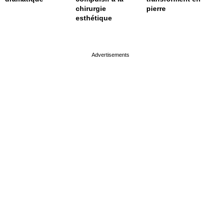
chirurgie
pierre
esthétique
page served in 0s (0,4)