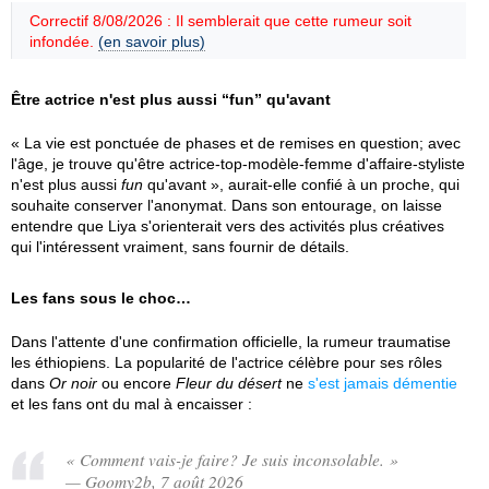
Correctif 8/08/2026 : Il semblerait que cette rumeur soit
infondée.
(en savoir plus)
Être actrice n'est plus aussi “fun” qu'avant
« La vie est ponctuée de phases et de remises en question; avec
l'âge, je trouve qu'être actrice-top-modèle-femme d'affaire-styliste
n'est plus aussi
fun
qu'avant », aurait-elle confié à un proche, qui
souhaite conserver l'anonymat. Dans son entourage, on laisse
entendre que Liya s'orienterait vers des activités plus créatives
qui l'intéressent vraiment, sans fournir de détails.
Les fans sous le choc…
Dans l'attente d'une confirmation officielle, la rumeur traumatise
les éthiopiens. La popularité de l'actrice célèbre pour ses rôles
dans
Or noir
ou encore
Fleur du désert
ne
s'est jamais démentie
et les fans ont du mal à encaisser :
« Comment vais-je faire? Je suis inconsolable. »
— Goomy2b, 7 août 2026