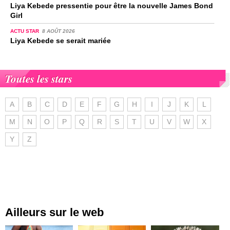
Liya Kebede pressentie pour être la nouvelle James Bond
Girl
ACTU STAR
8 AOÛT 2026
Liya Kebede se serait mariée
Toutes les stars
A
B
C
D
E
F
G
H
I
J
K
L
M
N
O
P
Q
R
S
T
U
V
W
X
Y
Z
Ailleurs sur le web