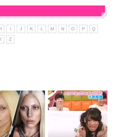
H
I
J
K
L
M
N
O
P
Q
Y
Z