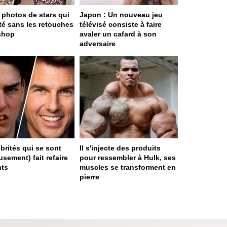
 photos de stars qui
Japon : Un nouveau jeu
ité sans les retouches
télévisé consiste à faire
shop
avaler un cafard à son
adversaire
ébrités qui se sont
Il s'injecte des produits
sement) fait refaire
pour ressembler à Hulk, ses
nts
muscles se transforment en
pierre
ge served in 0s (0,4)