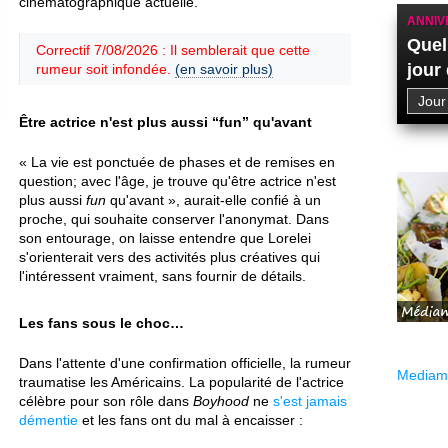
cinématographique actuelle.
ANNIV
Quel
Correctif 7/08/2026 : Il semblerait que cette
jour
rumeur soit infondée.
(en savoir plus)
Être actrice n'est plus aussi “fun” qu'avant
« La vie est ponctuée de phases et de remises en
question; avec l'âge, je trouve qu'être actrice n'est
plus aussi
fun
qu'avant », aurait-elle confié à un
proche, qui souhaite conserver l'anonymat. Dans
son entourage, on laisse entendre que Lorelei
s'orienterait vers des activités plus créatives qui
l'intéressent vraiment, sans fournir de détails.
Les fans sous le choc…
Dans l'attente d'une confirmation officielle, la rumeur
Mediama
traumatise les Américains. La popularité de l'actrice
célèbre pour son rôle dans
Boyhood
ne
s'est jamais
démentie
et les fans ont du mal à encaisser :