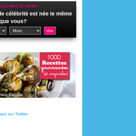
ERSAIRES DE STARS
le célébrité est née le même
 que vous?
ss sur Twitter