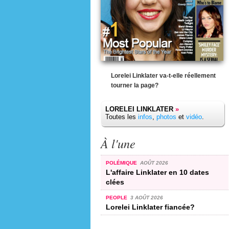
Lorelei Linklater va-t-elle réellement
tourner la page?
LORELEI LINKLATER
»
Toutes les
infos
,
photos
et
vidéo
.
À l'une
POLÉMIQUE
AOÛT 2026
L'affaire Linklater en 10 dates
clées
PEOPLE
3 AOÛT 2026
Lorelei Linklater fiancée?