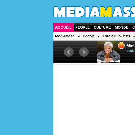
ACCUEIL
PEOPLE
CULTURE
MONDE
C
MediaMass
People
Lorelei Linklater
1
2
Céline Dion
Mim
chanteuse québécoise
humori