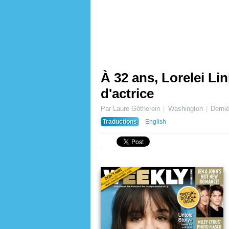
À 32 ans, Lorelei Lin
d'actrice
Par Laure Götherein
Washington
Derniè
Traductions
English