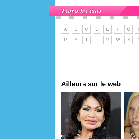
Toutes les stars
A
B
C
D
E
F
G
R
S
T
U
V
W
X
Ailleurs sur le web