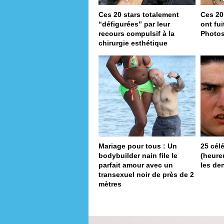
Ces 20 stars totalement
Ces 20
“défigurées” par leur
ont fu
recours compulsif à la
Photo
chirurgie esthétique
Mariage pour tous : Un
25 cél
bodybuilder nain file le
(heureu
parfait amour avec un
les de
transexuel noir de près de 2
mètres
pa