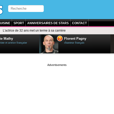
UISINE
SPORT
ANNIVERSAIRES DE STARS
CONTACT
L'actrice de 32 ans met un terme à sa carrière
3
ie Mathy
Florent Pagny
ste et actrice française
chanteur français
page served in 0s (0,5)