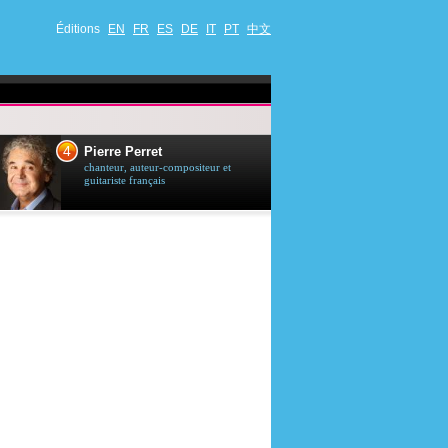
Éditions
EN
FR
ES
DE
IT
PT
中文
4
5
Pierre Perret
Jason Stath
chanteur, auteur-compositeur et
acteur britannique
guitariste français