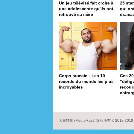
Un jeu télévisé fait croire à
25 star
une adolescente qu'ils ont
qui on
retrouvé sa mère
dramat
Corps humain : Les 10
Ces 20
records du monde les plus
“défig
incroyables
recour
chirur
pa
大量转体 (MediaMass) 版权所有 © 2012-2018 