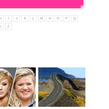
H
I
J
K
L
M
N
O
P
Q
Y
Z