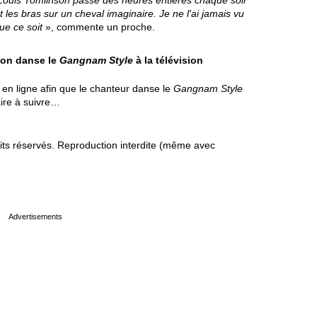
Louis Tomlinson passe des heures entières chaque soir
 les bras sur un cheval imaginaire. Je ne l'ai jamais vu
ue ce soit
», commente un proche.
son danse le
Gangnam Style
à la télévision
 en ligne afin que le chanteur danse le
Gangnam Style
faire à suivre…
s réservés. Reproduction interdite (même avec