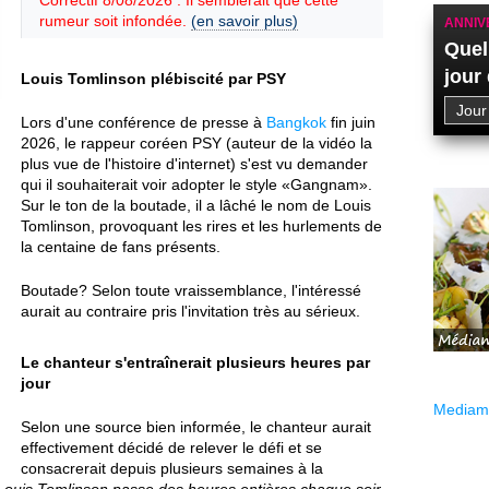
Correctif 8/08/2026 : Il semblerait que cette
rumeur soit infondée.
(en savoir plus)
ANNIV
Quel
jour
Louis Tomlinson plébiscité par PSY
Lors d'une conférence de presse à
Bangkok
fin juin
2026, le rappeur coréen PSY (auteur de la vidéo la
plus vue de l'histoire d'internet) s'est vu demander
qui il souhaiterait voir adopter le style «Gangnam».
Sur le ton de la boutade, il a lâché le nom de Louis
Tomlinson, provoquant les rires et les hurlements de
la centaine de fans présents.
Boutade? Selon toute vraissemblance, l'intéressé
aurait au contraire pris l'invitation très au sérieux.
Le chanteur s'entraînerait plusieurs heures par
jour
Mediama
Selon une source bien informée, le chanteur aurait
effectivement décidé de relever le défi et se
consacrerait depuis plusieurs semaines à la