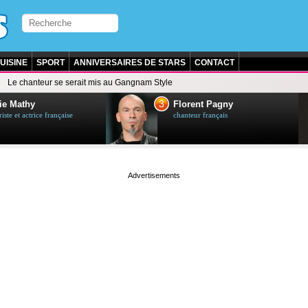
UISINE
SPORT
ANNIVERSAIRES DE STARS
CONTACT
Le chanteur se serait mis au Gangnam Style
3
ie Mathy
Florent Pagny
ste et actrice française
chanteur français
page served in 0s (0,5)