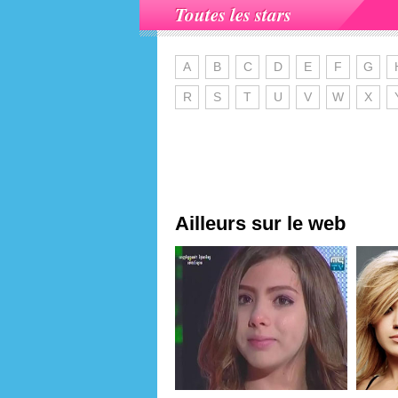
Toutes les stars
A
B
C
D
E
F
G
R
S
T
U
V
W
X
Ailleurs sur le web