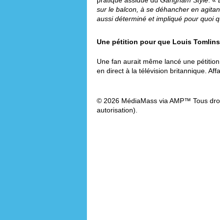
pratique assidue du
Gangnam Style
. «
sur le balcon, à se déhancher en agitant
aussi déterminé et impliqué pour quoi q
Une pétition pour que Louis Tomlin
Une fan aurait même lancé une pétition
en direct à la télévision britannique. Af
© 2026 MédiaMass via AMP™ Tous droit
autorisation).