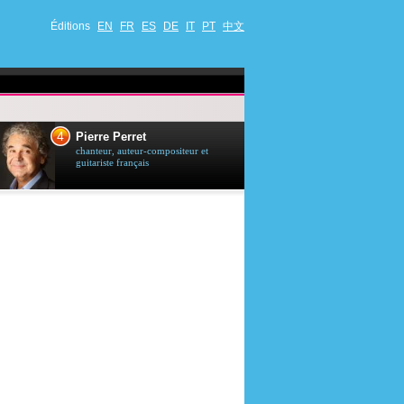
Éditions
EN
FR
ES
DE
IT
PT
中文
4
5
Pierre Perret
Jason Stath
chanteur, auteur-compositeur et
acteur britannique
guitariste français