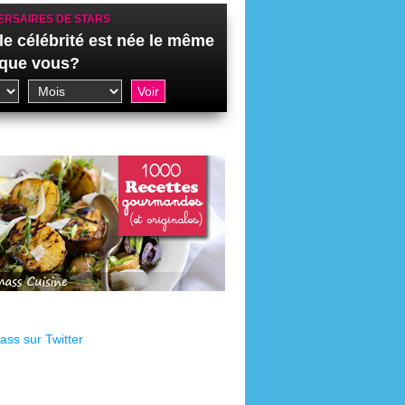
ERSAIRES DE STARS
le célébrité est née le même
 que vous?
ss sur Twitter