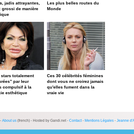
s, jadis attrayantes,
Les plus belles routes du
t grossi de manière
Monde
ique
 stars totalement
Ces 30 célébrités féminines
urées” par leur
dont vous ne croirez jamais
s compulsif à la
qu'elles fument dans la
gie esthétique
vraie vie
ge served in 0s (0,4)
-
About us
(french) - Hosted by Gandi.net -
Contact
-
Mentions Légales
-
Jeanne d'