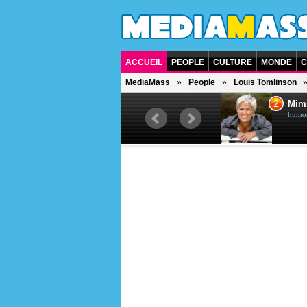
ACCUEIL
PEOPLE
CULTURE
MONDE
C
MediaMass
People
Louis Tomlinson
1
2
Céline Dion
Mim
chanteuse québécoise
humori