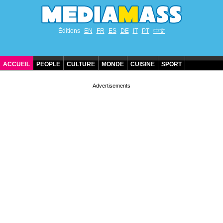
Éditions
EN
FR
ES
DE
IT
PT
中文
ACCUEIL
PEOPLE
CULTURE
MONDE
CUISINE
SPORT
ANNIVERSAIRES DE STARS
CONTACT