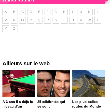
A
B
C
D
E
F
G
H
I
J
K
L
M
N
O
P
Q
R
S
T
U
V
W
X
Y
Z
Ailleurs sur le web
À 3 ans il a déjà le
25 célébrités qui
Les plus belles
niveau d'un
se sont
routes du Monde