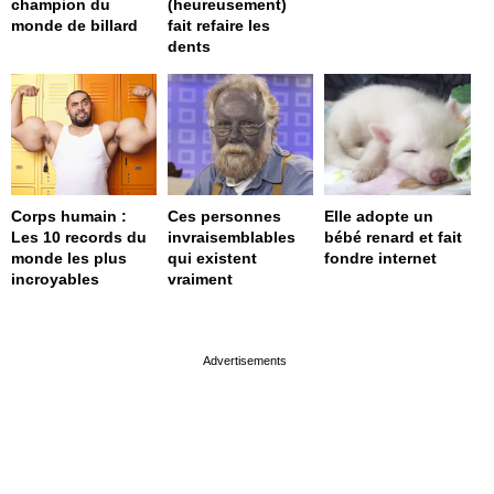
champion du
(heureusement)
monde de billard
fait refaire les
dents
Corps humain :
Ces personnes
Elle adopte un
Les 10 records du
invraisemblables
bébé renard et fait
monde les plus
qui existent
fondre internet
incroyables
vraiment
page served in 0s (0,4)