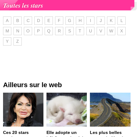
Toutes les stars
A
B
C
D
E
F
G
H
I
J
K
L
M
N
O
P
Q
R
S
T
U
V
W
X
Y
Z
Ailleurs sur le web
Ces 20 stars
Elle adopte un
Les plus belles