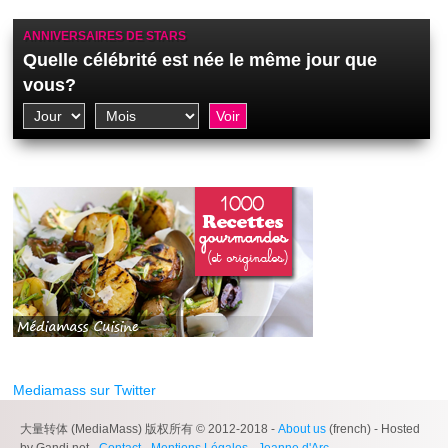
ANNIVERSAIRES DE STARS
Quelle célébrité est née le même jour que
vous?
Mediamass sur Twitter
大量转体 (MediaMass) 版权所有 © 2012-2018 -
About us
(french) - Hosted
by Gandi.net -
Contact
-
Mentions Légales
-
Jeanne d'Arc