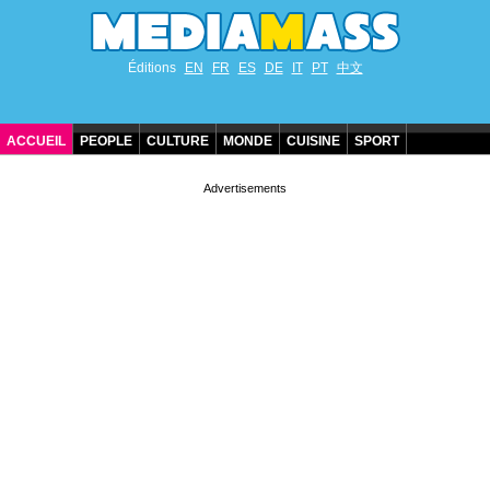
Éditions
EN
FR
ES
DE
IT
PT
中文
ACCUEIL
PEOPLE
CULTURE
MONDE
CUISINE
SPORT
ANNIVERSAIRES DE STARS
CONTACT