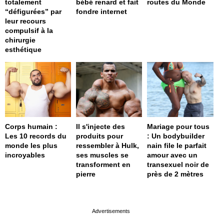
totalement
bébé renard et fait
routes du Monde
“défigurées” par
fondre internet
leur recours
compulsif à la
chirurgie
esthétique
Corps humain :
Il s'injecte des
Mariage pour tous
Les 10 records du
produits pour
: Un bodybuilder
monde les plus
ressembler à Hulk,
nain file le parfait
incroyables
ses muscles se
amour avec un
transforment en
transexuel noir de
pierre
près de 2 mètres
page served in 0.001s (0,4)