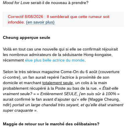
Mood for Love
serait-il de nouveau à prendre?
Correctif 8/08/2026 : Il semblerait que cette rumeur soit
infondée.
(en savoir plus)
Cheung apperçue seule
Voilà en tout cas une nouvelle qui si elle se confirmait réjouirait
les nombreux admirateurs de la séduisante Hong-kongaise,
récemment
élue plus belle actrice du monde
.
Selon le très sérieux magazine Come-On du 6 août (couverture
ci-contre), un fan aurait repéré l'actrice à proximité de son
domicile et marchant
totalement seule
, un colis à la main
probablement récupéré à la Poste au bas de la rue. «
Était-elle
vraiment seule?
» «
Entièrement SEULE, j'en suis sûr à 100%
»
aurait confirmé le fan avant d'ajouter qu'«
elle
(Maggie Cheung,
ndlr)
portait un large chandail très seyant, et qu'elle était vraiment
super craquante
».
Maggie de retour sur le marché des célibataires?