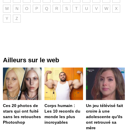
M
N
O
P
Q
R
S
T
U
V
W
X
Y
Z
Ailleurs sur le web
Ces 20 photos de
Corps humain :
Un jeu télévisé fait
stars qui ont fuité
Les 10 records du
croire à une
sans les retouches
monde les plus
adolescente qu'ils
Photoshop
incroyables
ont retrouvé sa
mère