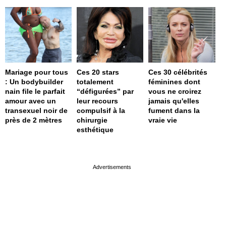
Mariage pour tous
Ces 20 stars
Ces 30 célébrités
: Un bodybuilder
totalement
féminines dont
nain file le parfait
“défigurées” par
vous ne croirez
amour avec un
leur recours
jamais qu'elles
transexuel noir de
compulsif à la
fument dans la
près de 2 mètres
chirurgie
vraie vie
esthétique
page served in 0s (0,4)