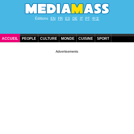
Éditions
EN
FR
ES
DE
IT
PT
中文
ACCUEIL
PEOPLE
CULTURE
MONDE
CUISINE
SPORT
ANNIVERSAIRES DE STARS
CONTACT