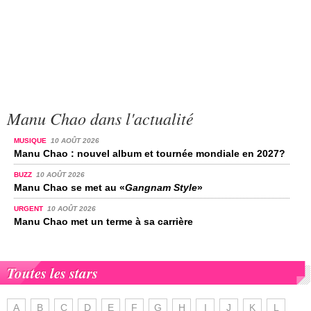
Manu Chao dans l'actualité
MUSIQUE
10 AOÛT 2026
Manu Chao : nouvel album et tournée mondiale en 2027?
BUZZ
10 AOÛT 2026
Manu Chao se met au «
Gangnam Style
»
URGENT
10 AOÛT 2026
Manu Chao met un terme à sa carrière
Toutes les stars
A
B
C
D
E
F
G
H
I
J
K
L