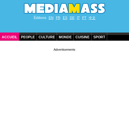
Éditions
EN
FR
ES
DE
IT
PT
中文
ACCUEIL
PEOPLE
CULTURE
MONDE
CUISINE
SPORT
ANNIVERSAIRES DE STARS
CONTACT