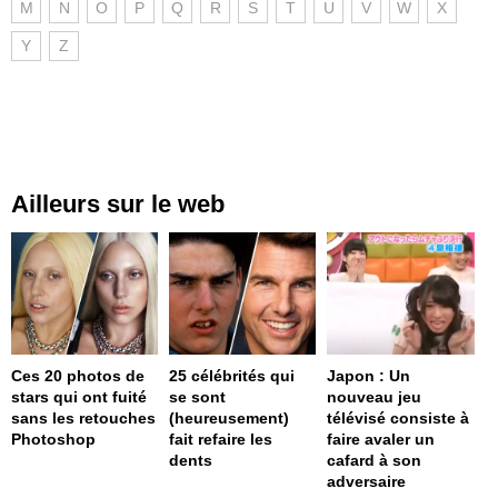
M
N
O
P
Q
R
S
T
U
V
W
X
Y
Z
Ailleurs sur le web
Ces 20 photos de
25 célébrités qui
Japon : Un
stars qui ont fuité
se sont
nouveau jeu
sans les retouches
(heureusement)
télévisé consiste à
Photoshop
fait refaire les
faire avaler un
dents
cafard à son
adversaire