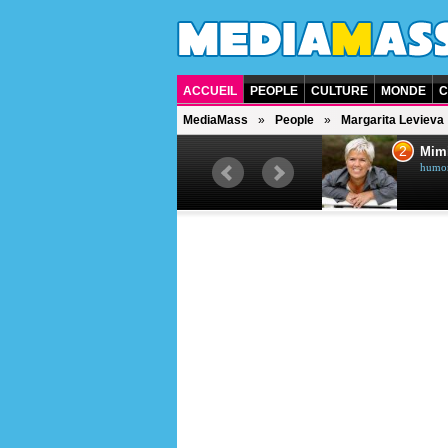
ACCUEIL
PEOPLE
CULTURE
MONDE
C
MediaMass
People
Margarita Levieva
1
2
Céline Dion
Mim
chanteuse québécoise
humori