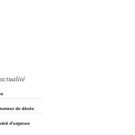
actualité
ée
 rumeur de décès
péré d'urgence