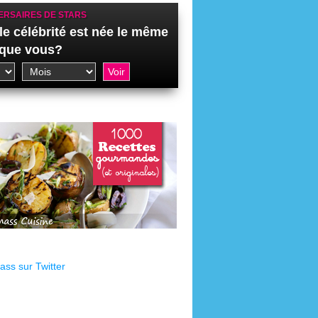
ERSAIRES DE STARS
le célébrité est née le même
 que vous?
ss sur Twitter