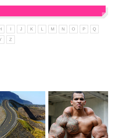
H
I
J
K
L
M
N
O
P
Q
Y
Z