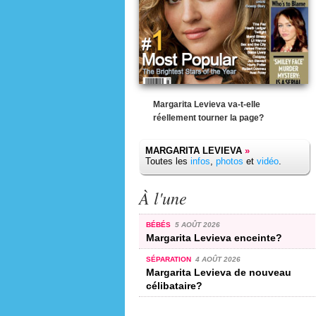
Margarita Levieva va-t-elle
réellement tourner la page?
MARGARITA LEVIEVA
»
Toutes les
infos
,
photos
et
vidéo
.
À l'une
BÉBÉS
5 AOÛT 2026
Margarita Levieva enceinte?
SÉPARATION
4 AOÛT 2026
Margarita Levieva de nouveau
célibataire?