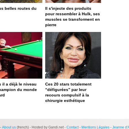
us belles routes du
Il s'injecte des produits
pour ressembler à Hulk, ses
muscles se transforment en
pierre
 il a déjà le niveau
Ces 20 stars totalement
champion du monde
“défigurées” par leur
ard
recours compulsif à la
chirurgie esthétique
ge served in 0s (0,4)
-
About us
(french) - Hosted by Gandi.net -
Contact
-
Mentions Légales
-
Jeanne d'