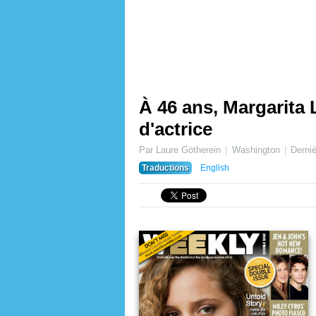
À 46 ans, Margarita L
d'actrice
Par Laure Götherein
Washington
Derniè
Traductions
English