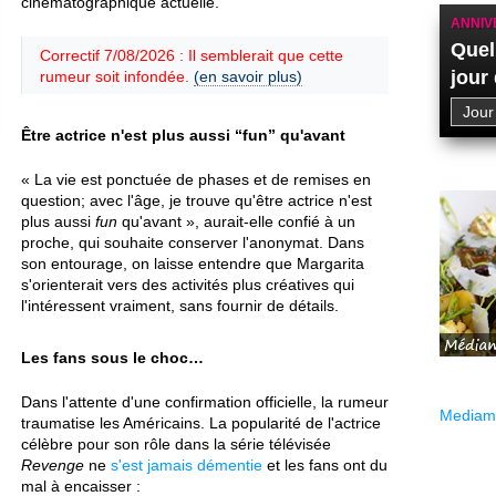
cinématographique actuelle.
ANNIV
Quel
Correctif 7/08/2026 : Il semblerait que cette
jour
rumeur soit infondée.
(en savoir plus)
Être actrice n'est plus aussi “fun” qu'avant
« La vie est ponctuée de phases et de remises en
question; avec l'âge, je trouve qu'être actrice n'est
plus aussi
fun
qu'avant », aurait-elle confié à un
proche, qui souhaite conserver l'anonymat. Dans
son entourage, on laisse entendre que Margarita
s'orienterait vers des activités plus créatives qui
l'intéressent vraiment, sans fournir de détails.
Les fans sous le choc…
Dans l'attente d'une confirmation officielle, la rumeur
Mediama
traumatise les Américains. La popularité de l'actrice
célèbre pour son rôle dans la série télévisée
Revenge
ne
s'est jamais démentie
et les fans ont du
mal à encaisser :