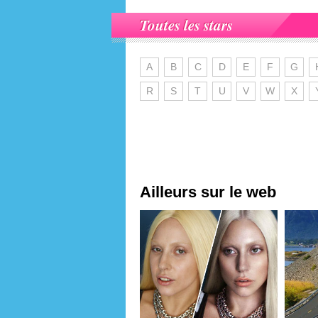
Toutes les stars
A
B
C
D
E
F
G
R
S
T
U
V
W
X
Ailleurs sur le web