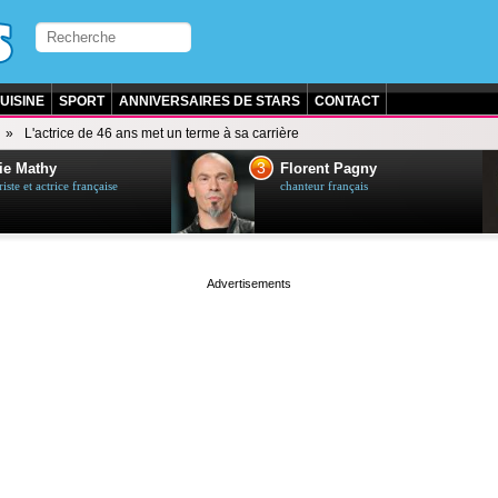
UISINE
SPORT
ANNIVERSAIRES DE STARS
CONTACT
L'actrice de 46 ans met un terme à sa carrière
3
ie Mathy
Florent Pagny
ste et actrice française
chanteur français
page served in 0s (0,5)