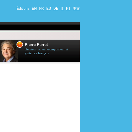
Éditions
EN
FR
ES
DE
IT
PT
中文
4
5
Pierre Perret
Jason Stath
chanteur, auteur-compositeur et
acteur britannique
guitariste français