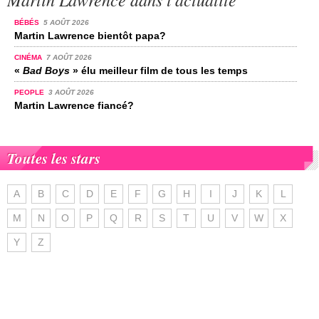
BÉBÉS
5 AOÛT 2026
Martin Lawrence bientôt papa?
CINÉMA
7 AOÛT 2026
«
Bad Boys
» élu meilleur film de tous les temps
PEOPLE
3 AOÛT 2026
Martin Lawrence fiancé?
Toutes les stars
A
B
C
D
E
F
G
H
I
J
K
L
M
N
O
P
Q
R
S
T
U
V
W
X
Y
Z