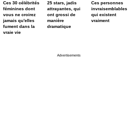
Ces 30 célébrités
25 stars, jadis
Ces personnes
féminines dont
attrayantes, qui
invraisemblables
vous ne croirez
ont grossi de
qui existent
jamais qu'elles
manière
vraiment
fument dans la
dramatique
vraie vie
page served in 0.001s (0,4)