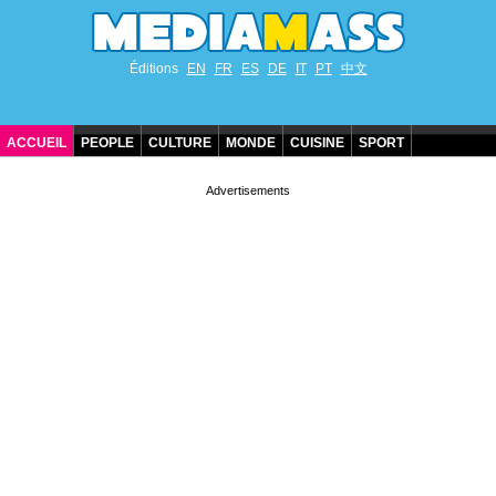
Éditions
EN
FR
ES
DE
IT
PT
中文
ACCUEIL
PEOPLE
CULTURE
MONDE
CUISINE
SPORT
ANNIVERSAIRES DE STARS
CONTACT