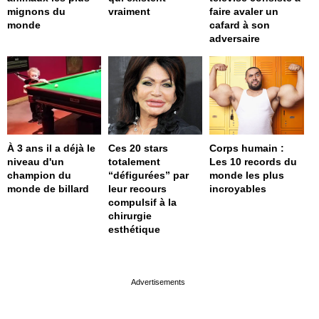
mignons du
vraiment
faire avaler un
monde
cafard à son
adversaire
À 3 ans il a déjà le
Ces 20 stars
Corps humain :
niveau d'un
totalement
Les 10 records du
champion du
“défigurées” par
monde les plus
monde de billard
leur recours
incroyables
compulsif à la
chirurgie
esthétique
page served in 0s (0,4)