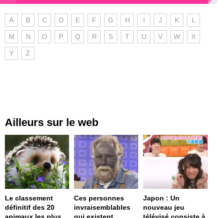
A
B
C
D
E
F
G
H
I
J
K
L
M
N
O
P
Q
R
S
T
U
V
W
X
Y
Z
Ailleurs sur le web
Le classement
Ces personnes
Japon : Un
définitif des 20
invraisemblables
nouveau jeu
animaux les plus
qui existent
télévisé consiste à