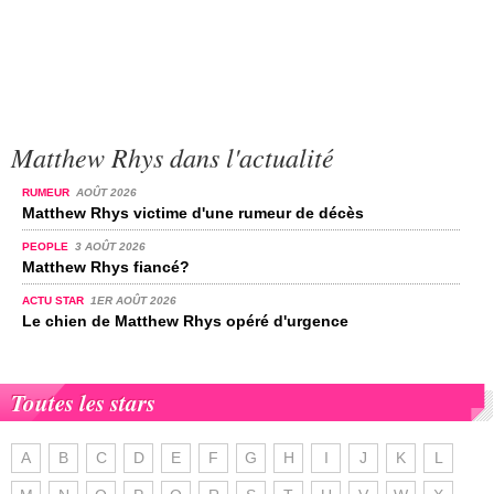
Matthew Rhys dans l'actualité
RUMEUR
AOÛT 2026
Matthew Rhys victime d'une rumeur de décès
PEOPLE
3 AOÛT 2026
Matthew Rhys fiancé?
ACTU STAR
1ER AOÛT 2026
Le chien de Matthew Rhys opéré d'urgence
Toutes les stars
A
B
C
D
E
F
G
H
I
J
K
L