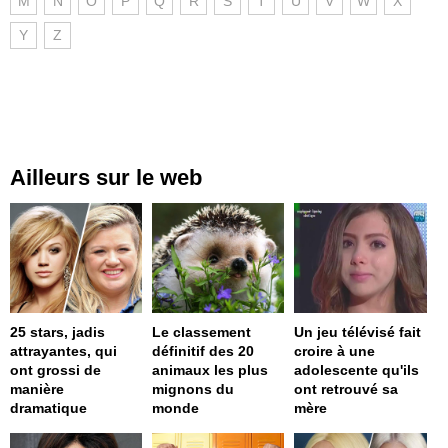
M
N
O
P
Q
R
S
T
U
V
W
X
Y
Z
Ailleurs sur le web
25 stars, jadis
Le classement
Un jeu télévisé fait
attrayantes, qui
définitif des 20
croire à une
ont grossi de
animaux les plus
adolescente qu'ils
manière
mignons du
ont retrouvé sa
dramatique
monde
mère