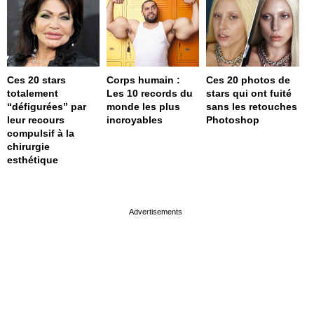
Ces 20 stars
Corps humain :
Ces 20 photos de
totalement
Les 10 records du
stars qui ont fuité
“défigurées” par
monde les plus
sans les retouches
leur recours
incroyables
Photoshop
compulsif à la
chirurgie
esthétique
page served in 0.001s (0,4)