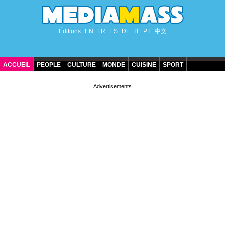
Éditions
EN
FR
ES
DE
IT
PT
中文
ACCUEIL
PEOPLE
CULTURE
MONDE
CUISINE
SPORT
ANNIVERSAIRES DE STARS
CONTACT