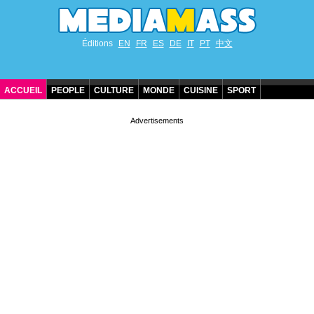
Éditions
EN
FR
ES
DE
IT
PT
中文
ACCUEIL
PEOPLE
CULTURE
MONDE
CUISINE
SPORT
ANNIVERSAIRES DE STARS
CONTACT