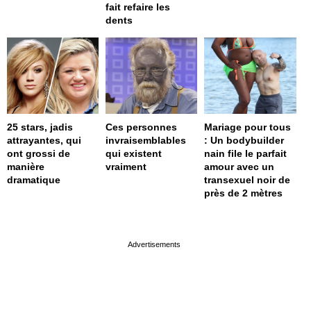
fait refaire les
dents
25 stars, jadis
Ces personnes
Mariage pour tous
attrayantes, qui
invraisemblables
: Un bodybuilder
ont grossi de
qui existent
nain file le parfait
manière
vraiment
amour avec un
dramatique
transexuel noir de
près de 2 mètres
page served in 0s (0,4)