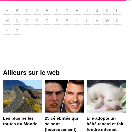
A
B
C
D
E
F
G
H
I
J
K
L
M
N
O
P
Q
R
S
T
U
V
W
X
Y
Z
Ailleurs sur le web
Les plus belles
25 célébrités qui
Elle adopte un
routes du Monde
se sont
bébé renard et fait
(heureusement)
fondre internet