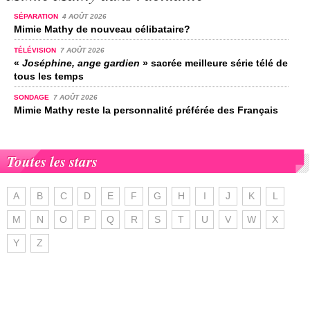
SÉPARATION
4 AOÛT 2026
Mimie Mathy de nouveau célibataire?
TÉLÉVISION
7 AOÛT 2026
«
Joséphine, ange gardien
» sacrée meilleure série télé de
tous les temps
SONDAGE
7 AOÛT 2026
Mimie Mathy reste la personnalité préférée des Français
Toutes les stars
A
B
C
D
E
F
G
H
I
J
K
L
M
N
O
P
Q
R
S
T
U
V
W
X
Y
Z