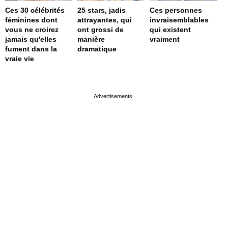
Ces 30 célébrités
25 stars, jadis
Ces personnes
féminines dont
attrayantes, qui
invraisemblables
vous ne croirez
ont grossi de
qui existent
jamais qu'elles
manière
vraiment
fument dans la
dramatique
vraie vie
page served in 0s (0,4)