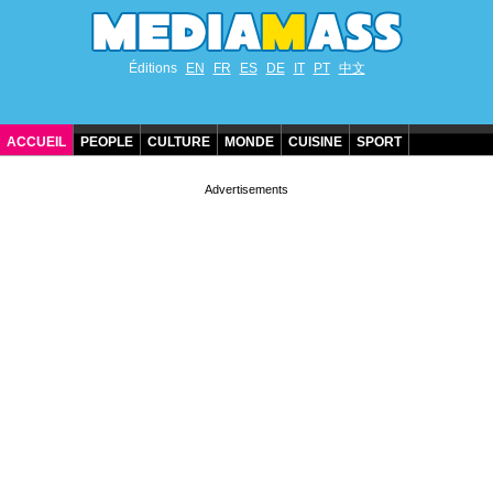
Éditions
EN
FR
ES
DE
IT
PT
中文
ACCUEIL
PEOPLE
CULTURE
MONDE
CUISINE
SPORT
ANNIVERSAIRES DE STARS
CONTACT