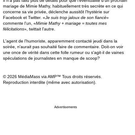
Il n'a pas fallu plus de détails pour que l'éventualité d'un prochain
mariage de Mimie Mathy, habituellement très secrète en ce qui
concerne sa vie privée, déclenche aussitôt l'hystérie sur
Facebook et Twitter. «
Je suis trop jaloux de son fiancé
»
commente l'un, «
Mimie Mathy + mariage = toutes mes
félicitations
», twittait l'autre.
L'agent de l'humoriste, apparemment contacté jeudi dans la
soirée, n'aurait pas souhaité faire de commentaire. Doit-on voir
une once de vérité dans cette folle rumeur ou s'agit-il de vaines
spéculations de journalistes en manque de scoop?
© 2026 MédiaMass via AMP™ Tous droits réservés.
Reproduction interdite (même avec autorisation).