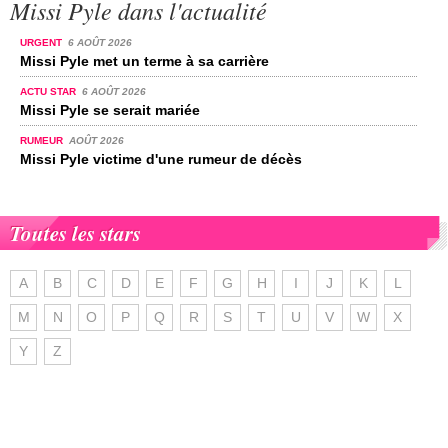
Missi Pyle dans l'actualité
URGENT
6 AOÛT 2026
Missi Pyle met un terme à sa carrière
ACTU STAR
6 AOÛT 2026
Missi Pyle se serait mariée
RUMEUR
AOÛT 2026
Missi Pyle victime d'une rumeur de décès
Toutes les stars
A
B
C
D
E
F
G
H
I
J
K
L
M
N
O
P
Q
R
S
T
U
V
W
X
Y
Z