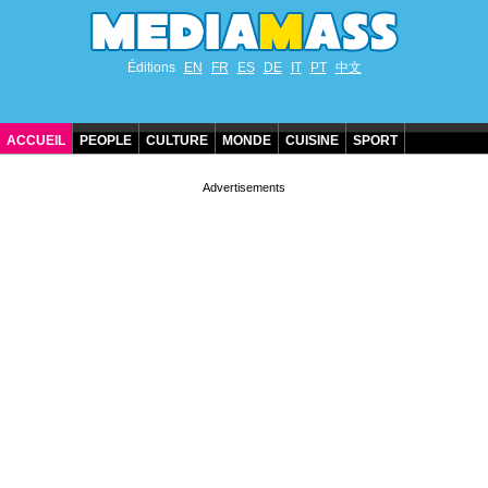
Éditions
EN
FR
ES
DE
IT
PT
中文
ACCUEIL
PEOPLE
CULTURE
MONDE
CUISINE
SPORT
ANNIVERSAIRES DE STARS
CONTACT