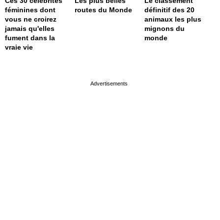
Ces 30 célébrités
Les plus belles
Le classement
féminines dont
routes du Monde
définitif des 20
vous ne croirez
animaux les plus
jamais qu'elles
mignons du
fument dans la
monde
vraie vie
page served in 0s (0,4)