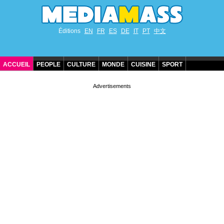
Éditions
EN
FR
ES
DE
IT
PT
中文
ACCUEIL
PEOPLE
CULTURE
MONDE
CUISINE
SPORT
ANNIVERSAIRES DE STARS
CONTACT