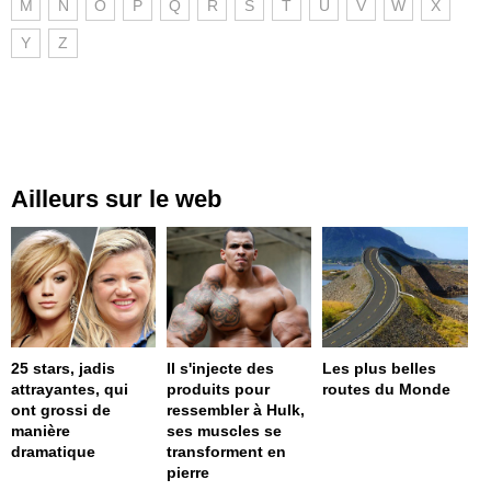
M
N
O
P
Q
R
S
T
U
V
W
X
Y
Z
Ailleurs sur le web
25 stars, jadis
Il s'injecte des
Les plus belles
attrayantes, qui
produits pour
routes du Monde
ont grossi de
ressembler à Hulk,
manière
ses muscles se
dramatique
transforment en
pierre