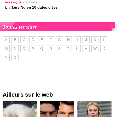
POLÉMIQUE
AOÛT 2026
L'affaire Ng en 10 dates clées
Toutes les stars
A
B
C
D
E
F
G
H
I
J
K
L
M
N
O
P
Q
R
S
T
U
V
W
X
Y
Z
Ailleurs sur le web