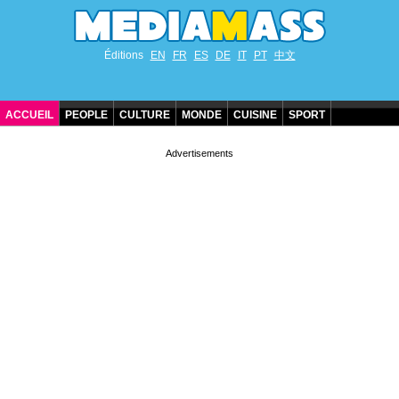
Éditions
EN
FR
ES
DE
IT
PT
中文
ACCUEIL
PEOPLE
CULTURE
MONDE
CUISINE
SPORT
ANNIVERSAIRES DE STARS
CONTACT