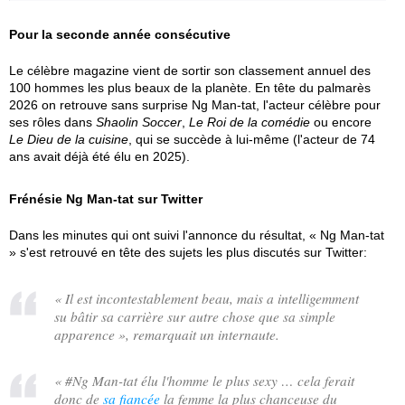
Pour la seconde année consécutive
Le célèbre magazine vient de sortir son classement annuel des
100 hommes les plus beaux de la planète. En tête du palmarès
2026 on retrouve sans surprise Ng Man-tat, l'acteur célèbre pour
ses rôles dans
Shaolin Soccer
,
Le Roi de la comédie
ou encore
Le Dieu de la cuisine
, qui se succède à lui-même (l'acteur de 74
ans avait déjà été élu en 2025).
Frénésie Ng Man-tat sur Twitter
Dans les minutes qui ont suivi l'annonce du résultat, « Ng Man-tat
» s'est retrouvé en tête des sujets les plus discutés sur Twitter:
«
Il est incontestablement beau, mais a intelligemment
su bâtir sa carrière sur autre chose que sa simple
apparence
», remarquait un internaute.
«
#Ng Man-tat élu l'homme le plus sexy … cela ferait
donc de
sa fiancée
la femme la plus chanceuse du