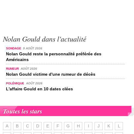
Nolan Gould dans l'actualité
SONDAGE
9 AOÛT 2026
Nolan Gould reste la personnalité préférée des
Américains
RUMEUR
AOÛT 2026
Nolan Gould victime d'une rumeur de décès
POLÉMIQUE
AOÛT 2026
L'affaire Gould en 10 dates clées
Toutes les stars
A
B
C
D
E
F
G
H
I
J
K
L