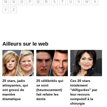
M
N
O
P
Q
R
S
T
U
V
W
X
Y
Z
Ailleurs sur le web
25 stars, jadis
25 célébrités qui
Ces 20 stars
attrayantes, qui
se sont
totalement
ont grossi de
(heureusement)
“défigurées” par
manière
fait refaire les
leur recours
dramatique
dents
compulsif à la
chirurgie