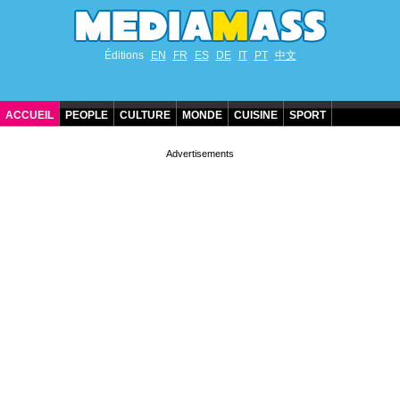
Éditions
EN
FR
ES
DE
IT
PT
中文
ACCUEIL
PEOPLE
CULTURE
MONDE
CUISINE
SPORT
ANNIVERSAIRES DE STARS
CONTACT