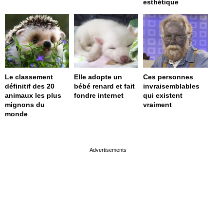
esthétique
Le classement
Elle adopte un
Ces personnes
définitif des 20
bébé renard et fait
invraisemblables
animaux les plus
fondre internet
qui existent
mignons du
vraiment
monde
page served in 0.002s (0,4)