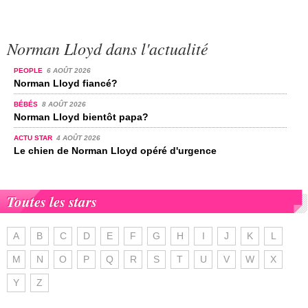
Norman Lloyd dans l'actualité
PEOPLE
6 AOÛT 2026
Norman Lloyd fiancé?
BÉBÉS
8 AOÛT 2026
Norman Lloyd bientôt papa?
ACTU STAR
4 AOÛT 2026
Le chien de Norman Lloyd opéré d'urgence
Toutes les stars
A
B
C
D
E
F
G
H
I
J
K
L
M
N
O
P
Q
R
S
T
U
V
W
X
Y
Z