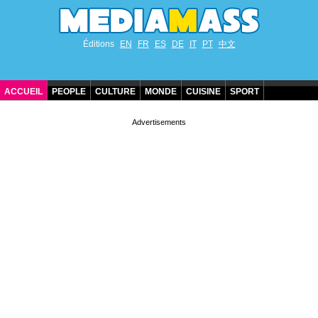
Éditions
EN
FR
ES
DE
IT
PT
中文
ACCUEIL
PEOPLE
CULTURE
MONDE
CUISINE
SPORT
ANNIVERSAIRES DE STARS
CONTACT