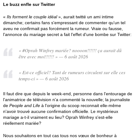
Le buzz enfle sur Twitter
«
Ils forment le couple idéal
», aurait twitté un ami intime
dimanche; certains fans s'empressant de commenter qu'un tel
aveu ne confirmait pas forcément la rumeur. Vraie ou fausse,
l'annonce du mariage secret a fait l'effet d'une bombe sur Twitter:
« #Oprah Winfrey mariée? noooon!!!!!! ça aurait dû
être avec moi!!!!!! » — 6 août 2026
« Est-ce officiel? Tant de rumeurs circulent sur elle ces
temps-ci » — 6 août 2026
Il faut dire que depuis le week-end, personne dans l'entourage de
l'animatrice de télévision n'a commenté la nouvelle; la journaliste
de
People and Life
à l'origine du scoop reconnait elle-même
n'avoir trouvé aucune confirmation officielle. Le mystérieux
mariage a-t-il vraiment eu lieu? Oprah Winfrey s'est-elle
réellement mariée?
Nous souhaitons en tout cas tous nos vœux de bonheur à