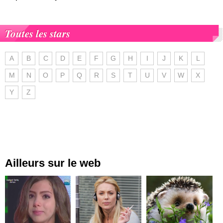
Toutes les stars
A
B
C
D
E
F
G
H
I
J
K
L
M
N
O
P
Q
R
S
T
U
V
W
X
Y
Z
Ailleurs sur le web