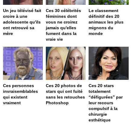
Un jeu télévisé fait
Ces 30 célébrités
Le classement
croire à une
féminines dont
définitif des 20
adolescente qu'ils
vous ne croirez
animaux les plus
ont retrouvé sa
jamais qu'elles
mignons du
mère
fument dans la
monde
vraie vie
Ces personnes
Ces 20 photos de
Ces 20 stars
invraisemblables
stars qui ont fuité
totalement
qui existent
sans les retouches
“défigurées” par
vraiment
Photoshop
leur recours
compulsif à la
chirurgie
esthétique
page served in 0s (0,4)