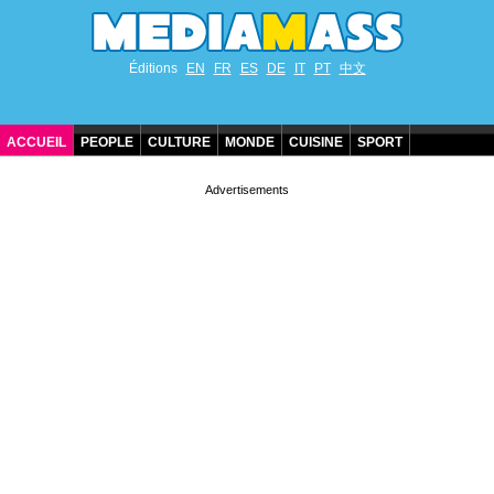
Éditions
EN
FR
ES
DE
IT
PT
中文
ACCUEIL
PEOPLE
CULTURE
MONDE
CUISINE
SPORT
ANNIVERSAIRES DE STARS
CONTACT