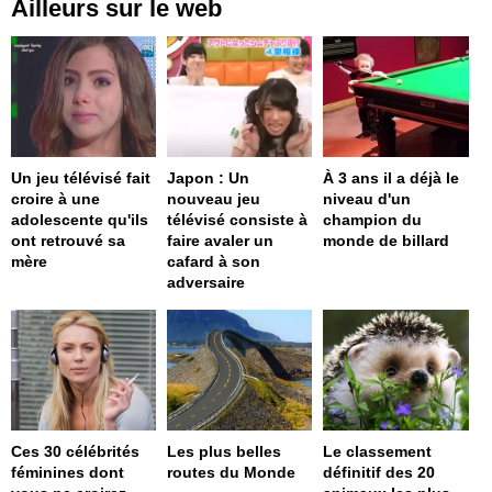
Ailleurs sur le web
Un jeu télévisé fait
Japon : Un
À 3 ans il a déjà le
croire à une
nouveau jeu
niveau d'un
adolescente qu'ils
télévisé consiste à
champion du
ont retrouvé sa
faire avaler un
monde de billard
mère
cafard à son
adversaire
Ces 30 célébrités
Les plus belles
Le classement
féminines dont
routes du Monde
définitif des 20