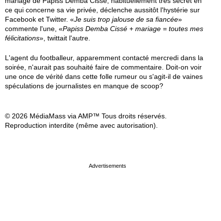
mariage de Papiss Demba Cissé, habituellement très secret en
ce qui concerne sa vie privée, déclenche aussitôt l'hystérie sur
Facebook et Twitter. «
Je suis trop jalouse de sa fiancée
»
commente l'une, «
Papiss Demba Cissé + mariage = toutes mes
félicitations
», twittait l'autre.
L'agent du footballeur, apparemment contacté mercredi dans la
soirée, n'aurait pas souhaité faire de commentaire. Doit-on voir
une once de vérité dans cette folle rumeur ou s'agit-il de vaines
spéculations de journalistes en manque de scoop?
© 2026 MédiaMass via AMP™ Tous droits réservés.
Reproduction interdite (même avec autorisation).