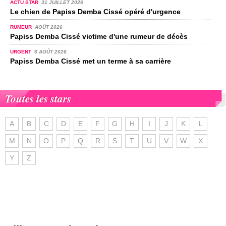
ACTU STAR
31 JUILLET 2026
Le chien de Papiss Demba Cissé opéré d'urgence
RUMEUR
AOÛT 2026
Papiss Demba Cissé victime d'une rumeur de décès
URGENT
6 AOÛT 2026
Papiss Demba Cissé met un terme à sa carrière
Toutes les stars
A
B
C
D
E
F
G
H
I
J
K
L
M
N
O
P
Q
R
S
T
U
V
W
X
Y
Z