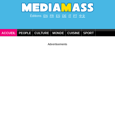
Éditions
EN
FR
ES
DE
IT
PT
中文
ACCUEIL
PEOPLE
CULTURE
MONDE
CUISINE
SPORT
ANNIVERSAIRES DE STARS
CONTACT