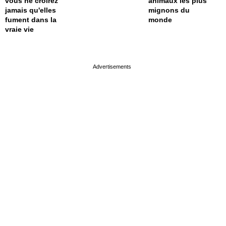
vous ne croirez
animaux les plus
jamais qu'elles
mignons du
fument dans la
monde
vraie vie
page served in 0s (0,4)