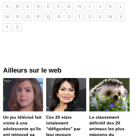
A
B
C
D
E
F
G
H
I
J
K
L
M
N
O
P
Q
R
S
T
U
V
W
X
Y
Z
Ailleurs sur le web
Un jeu télévisé fait
Ces 20 stars
Le classement
croire à une
totalement
définitif des 20
adolescente qu'ils
“défigurées” par
animaux les plus
ont retrouvé sa
leur recours
mignons du