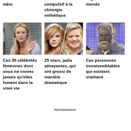
mère
compulsif à la
monde
chirurgie
esthétique
Ces 30 célébrités
25 stars, jadis
Ces personnes
féminines dont
attrayantes, qui
invraisemblables
vous ne croirez
ont grossi de
qui existent
jamais qu'elles
manière
vraiment
fument dans la
dramatique
vraie vie
page served in 0s (0,4)