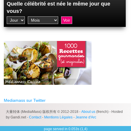
Quelle célébrité est née le même jour que
vous?
Mediamass sur Twitter
大量转体 (MediaMass) 版权所有 © 2012-2018 -
About us
(french) - Hosted
by Gandi.net -
Contact
-
Mentions Légales
-
Jeanne d'Arc
page served in 0.053s (1,4)