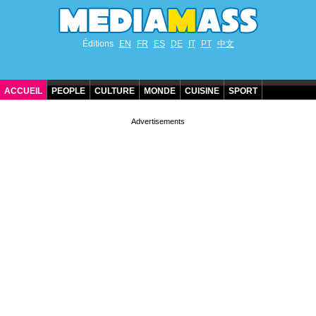
Éditions
EN
FR
ES
DE
IT
PT
中文
ACCUEIL
PEOPLE
CULTURE
MONDE
CUISINE
SPORT
ANNIVERSAIRES DE STARS
CONTACT