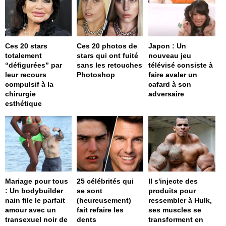
Ces 20 stars
Ces 20 photos de
Japon : Un
totalement
stars qui ont fuité
nouveau jeu
“défigurées” par
sans les retouches
télévisé consiste à
leur recours
Photoshop
faire avaler un
compulsif à la
cafard à son
chirurgie
adversaire
esthétique
Mariage pour tous
25 célébrités qui
Il s'injecte des
: Un bodybuilder
se sont
produits pour
nain file le parfait
(heureusement)
ressembler à Hulk,
amour avec un
fait refaire les
ses muscles se
transexuel noir de
dents
transforment en