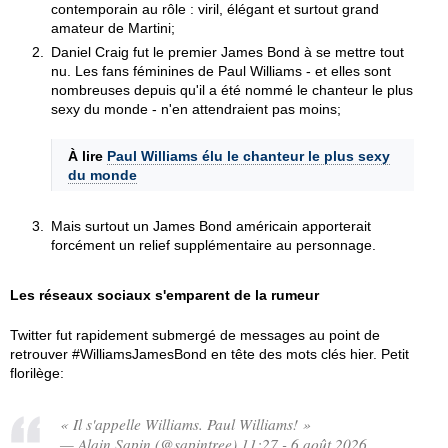
contemporain au rôle : viril, élégant et surtout grand
amateur de Martini;
Daniel Craig fut le premier James Bond à se mettre tout
nu. Les fans féminines de Paul Williams - et elles sont
nombreuses depuis qu'il a été nommé le chanteur le plus
sexy du monde - n'en attendraient pas moins;
À lire
Paul Williams élu le chanteur le plus sexy
du monde
Mais surtout un James Bond américain apporterait
forcément un relief supplémentaire au personnage.
Les réseaux sociaux s'emparent de la rumeur
Twitter fut rapidement submergé de messages au point de
retrouver #WilliamsJamesBond en tête des mots clés hier. Petit
florilège:
« Il s'appelle Williams. Paul Williams! »
— Alain Sapin (@sapintree) 11:27 - 6 août 2026