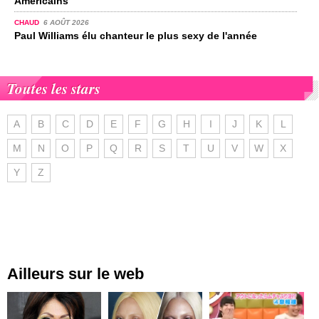
Américains
CHAUD
6 AOÛT 2026
Paul Williams élu chanteur le plus sexy de l'année
Toutes les stars
A
B
C
D
E
F
G
H
I
J
K
L
M
N
O
P
Q
R
S
T
U
V
W
X
Y
Z
Ailleurs sur le web