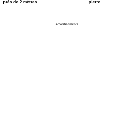
près de 2 mètres
pierre
page served in 0s (0,4)