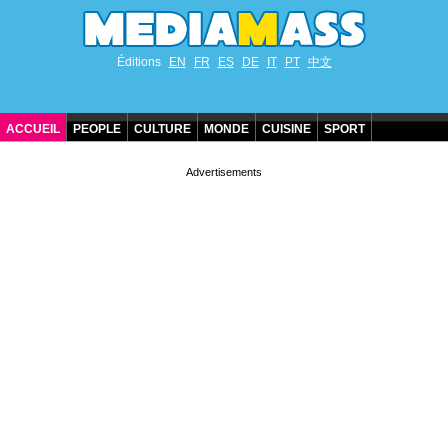
Éditions
EN
FR
ES
DE
IT
PT
中文
ACCUEIL
PEOPLE
CULTURE
MONDE
CUISINE
SPORT
ANNIVERSAIRES DE STARS
CONTACT