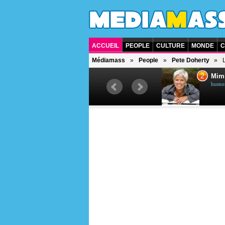
ACCUEIL
PEOPLE
CULTURE
MONDE
C
Médiamass
People
Pete Doherty
1
2
Céline Dion
Mim
chanteuse québécoise
humori