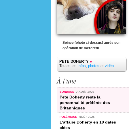
Spinee (photo ci-dessus) après son
opération de mercredi
PETE DOHERTY
»
Toutes les
infos
,
photos
et
vidéo
.
À l'une
SONDAGE
7 AOÛT 2026
Pete Doherty reste la
personnalité préférée des
Britanniques
POLÉMIQUE
AOÛT 2026
L'affaire Doherty en 10 dates
clées