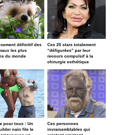
ssement définitif des
Ces 20 stars totalement
maux les plus
“défigurées” par leur
ns du monde
recours compulsif à la
chirurgie esthétique
e pour tous : Un
Ces personnes
lder nain file le
invraisemblables qui