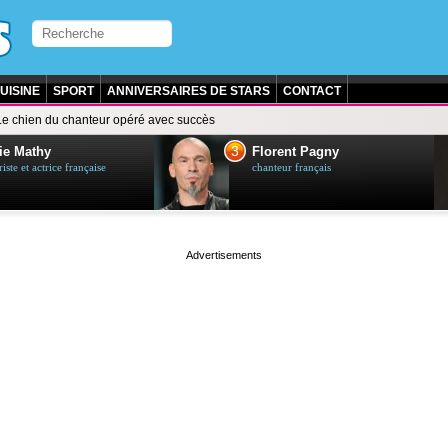
UISINE
SPORT
ANNIVERSAIRES DE STARS
CONTACT
Le chien du chanteur opéré avec succès
3
ie Mathy
Florent Pagny
ste et actrice française
chanteur français
page served in 0s (0,5)