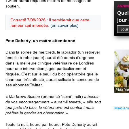
Twitter aurait reçu des milliers de messages de
soutien.
ANNIV
Quel
jour
Correctif 7/08/2026 : Il semblerait que cette
rumeur soit infondée.
(en savoir plus)
Pete Doherty, un maître attentionné
Dans la soirée de mercredi, le labrador (un retriever
femelle à robe jaune) aurait été admis d'urgence
dans la meilleure clinique vétérinaire de Londres
pour une intervention jugée particulièremnet
risquée. C'est sur le seuil du bloc opératoire que le
chanteur, très affecté, aurait sollicité le concours de
ses abonnés Twitter.
«
Ma brave Spinee
(prononcé “spini”, ndlr)
a besoin
de vos encouragements
» aurait-il tweeté, «
elle sort
tout juste du bloc, le vétérinaire est confiant mais
Mediama
préfère la garder en observation
».
Toute la nuit, heure par heure, Pete Doherty aurait