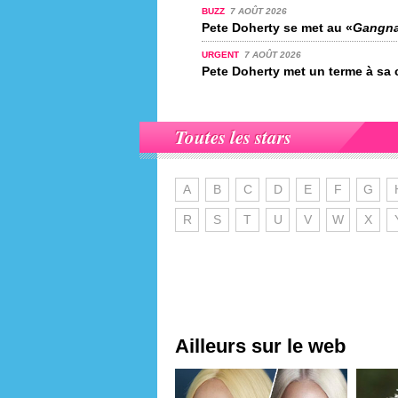
BUZZ
7 AOÛT 2026
Pete Doherty se met au «
Gangna
URGENT
7 AOÛT 2026
Pete Doherty met un terme à sa c
Toutes les stars
A
B
C
D
E
F
G
R
S
T
U
V
W
X
Ailleurs sur le web