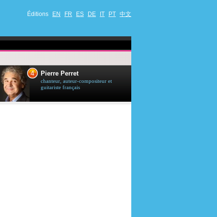
Éditions
EN
FR
ES
DE
IT
PT
中文
4
5
Pierre Perret
Jason Stath
chanteur, auteur-compositeur et
acteur britannique
guitariste français