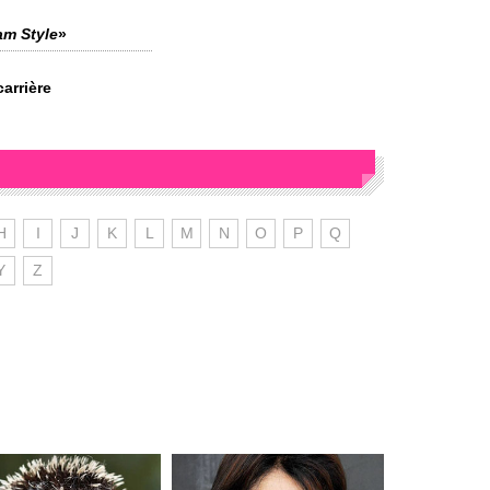
m Style
»
arrière
H
I
J
K
L
M
N
O
P
Q
Y
Z