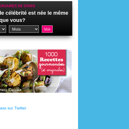
ERSAIRES DE STARS
le célébrité est née le même
 que vous?
ss sur Twitter