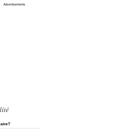
lité
taire?