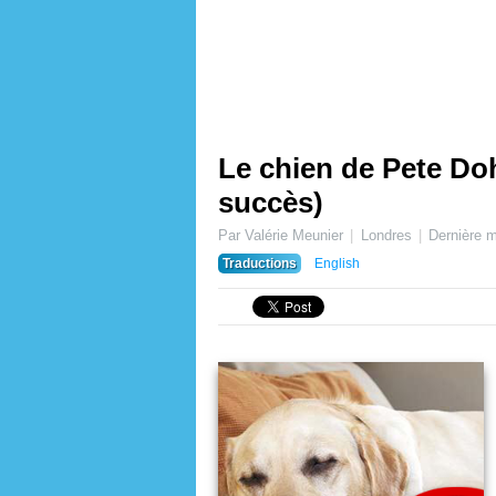
Le chien de Pete Doh
succès)
Par Valérie Meunier
Londres
Dernière m
Traductions
English