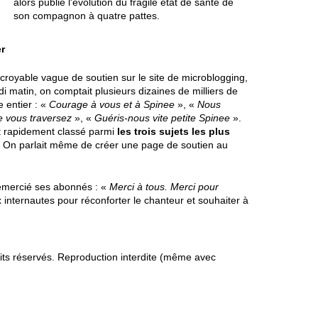
alors publié l'évolution du fragile état de santé de
son compagnon à quatre pattes.
er
croyable vague de soutien sur le site de microblogging,
di matin, on comptait plusieurs dizaines de milliers de
 entier : «
Courage à vous et à Spinee
», «
Nous
 vous traversez
», «
Guéris-nous vite petite Spinee
».
t rapidement classé parmi
les trois sujets les plus
. On parlait même de créer une page de soutien au
remercié ses abonnés : «
Merci à tous. Merci pour
x internautes pour réconforter le chanteur et souhaiter à
s réservés. Reproduction interdite (même avec