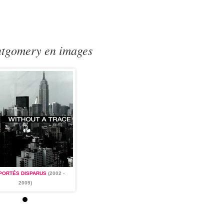
ntgomery en images
: PORTÉS DISPARUS
(2002 -
FBI : PORTÉS DISPARUS
(2002 -
2009)
2009)