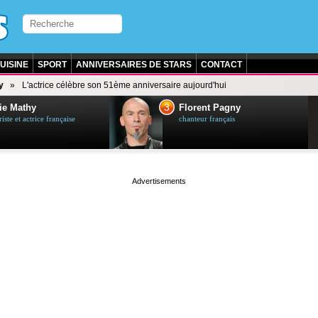
UISINE
SPORT
ANNIVERSAIRES DE STARS
CONTACT
y
L'actrice célèbre son 51ème anniversaire aujourd'hui
3
ie Mathy
Florent Pagny
ste et actrice française
chanteur français
page served in 0s (0,5)