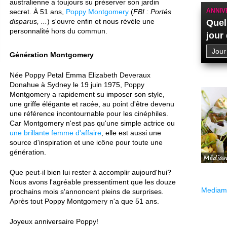
australienne a toujours su préserver son jardin
ANNIV
secret. À 51 ans,
Poppy Montgomery
(
FBI : Portés
disparus, ...
) s'ouvre enfin et nous révèle une
Quel
personnalité hors du commun.
jour
Génération Montgomery
Née Poppy Petal Emma Elizabeth Deveraux
Donahue à Sydney le 19 juin 1975, Poppy
Montgomery a rapidement su imposer son style,
une griffe élégante et racée, au point d'être devenu
une référence incontournable pour les cinéphiles.
Car Montgomery n'est pas qu'une simple actrice ou
une brillante femme d'affaire
, elle est aussi une
source d'inspiration et une icône pour toute une
génération.
Que peut-il bien lui rester à accomplir aujourd'hui?
Nous avons l'agréable pressentiment que les douze
Mediama
prochains mois s'annoncent pleins de surprises.
Après tout Poppy Montgomery n'a que 51 ans.
Joyeux anniversaire Poppy!