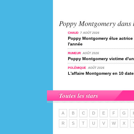
Poppy Montgomery dans l'
CHAUD
7 AOÛT 2026
Poppy Montgomery élue actrice 
l'année
RUMEUR
AOÛT 2026
Poppy Montgomery victime d'un
POLÉMIQUE
AOÛT 2026
L'affaire Montgomery en 10 date
Toutes les stars
A
B
C
D
E
F
G
R
S
T
U
V
W
X