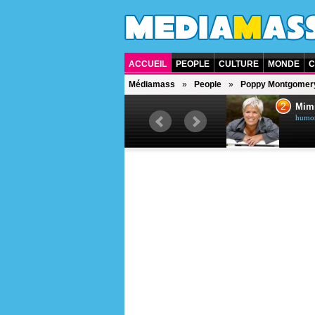
ACCUEIL
PEOPLE
CULTURE
MONDE
C
Médiamass
People
Poppy Montgomer
1
2
Céline Dion
Mim
chanteuse québécoise
humori