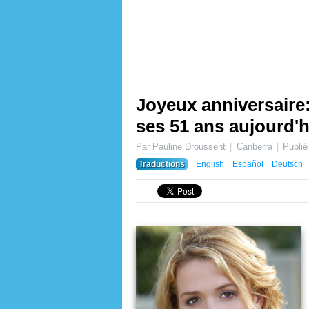
Joyeux anniversair
ses 51 ans aujourd'h
Par Pauline Droussent
Canberra
Publié
Traductions
English
Español
Deutsch