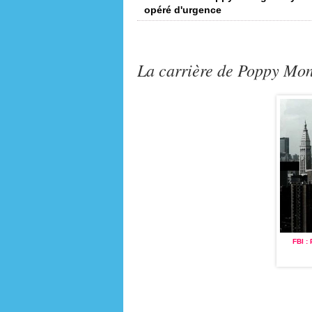
opéré d'urgence
La carrière de Poppy Mo
FBI : PORTÉS DISPARUS
(2002 -
FBI 
2009)