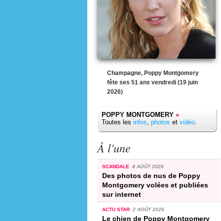
Champagne, Poppy Montgomery
fête ses 51 ans vendredi (19 juin
2026)
POPPY MONTGOMERY
»
Toutes les
infos
,
photos
et
vidéo
.
À l'une
SCANDALE
8 AOÛT 2026
Des photos de nus de Poppy
Montgomery volées et publiées
sur internet
ACTU STAR
2 AOÛT 2026
Le chien de Poppy Montgomery