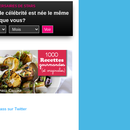
ERSAIRES DE STARS
le célébrité est née le même
 que vous?
ss sur Twitter