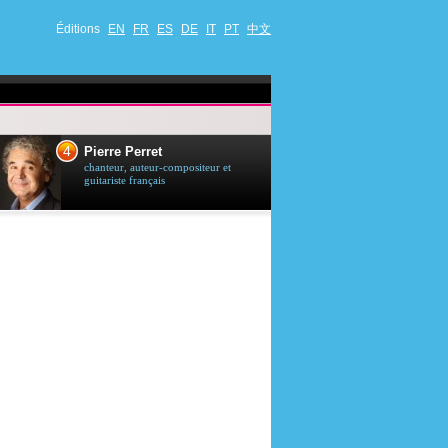
Éditions
EN
FR
ES
DE
IT
PT
中文
4
5
Pierre Perret
Jason Stath
chanteur, auteur-compositeur et
acteur britannique
guitariste français