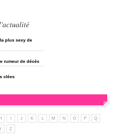
actualité
la plus sexy de
e rumeur de décès
s clées
H
I
J
K
L
M
N
O
P
Q
Y
Z