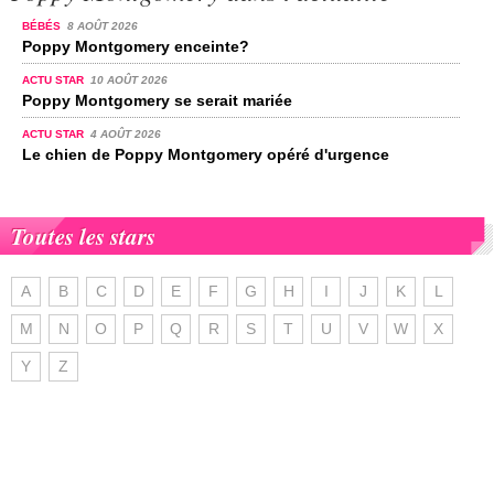
BÉBÉS
8 AOÛT 2026
Poppy Montgomery enceinte?
ACTU STAR
10 AOÛT 2026
Poppy Montgomery se serait mariée
ACTU STAR
4 AOÛT 2026
Le chien de Poppy Montgomery opéré d'urgence
Toutes les stars
A
B
C
D
E
F
G
H
I
J
K
L
M
N
O
P
Q
R
S
T
U
V
W
X
Y
Z