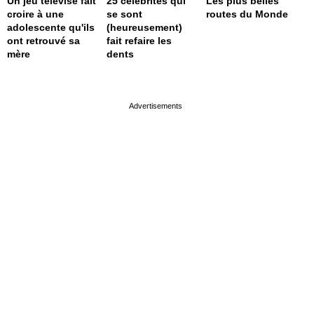
Un jeu télévisé fait
25 célébrités qui
Les plus belles
croire à une
se sont
routes du Monde
adolescente qu'ils
(heureusement)
ont retrouvé sa
fait refaire les
mère
dents
page served in 0s (0,4)