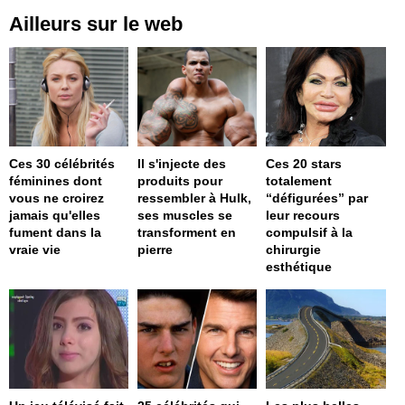
Ailleurs sur le web
Ces 30 célébrités
Il s'injecte des
Ces 20 stars
féminines dont
produits pour
totalement
vous ne croirez
ressembler à Hulk,
“défigurées” par
jamais qu'elles
ses muscles se
leur recours
fument dans la
transforment en
compulsif à la
vraie vie
pierre
chirurgie
esthétique