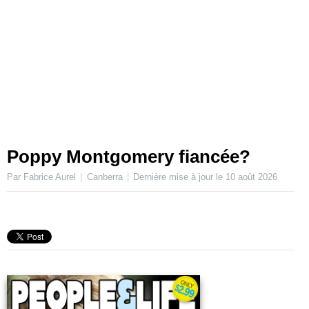
Poppy Montgomery fiancée?
Par Fabrice Aurel
Canberra
Dernière mise à jour le
10 août 2026