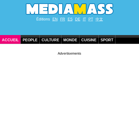
Éditions
EN
FR
ES
DE
IT
PT
中文
ACCUEIL
PEOPLE
CULTURE
MONDE
CUISINE
SPORT
ANNIVERSAIRES DE STARS
CONTACT