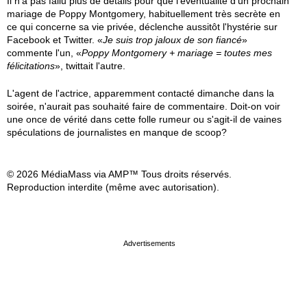
Il n'a pas fallu plus de détails pour que l'éventualité d'un prochain
mariage de Poppy Montgomery, habituellement très secrète en
ce qui concerne sa vie privée, déclenche aussitôt l'hystérie sur
Facebook et Twitter. «
Je suis trop jaloux de son fiancé
»
commente l'un, «
Poppy Montgomery + mariage = toutes mes
félicitations
», twittait l'autre.
L'agent de l'actrice, apparemment contacté dimanche dans la
soirée, n'aurait pas souhaité faire de commentaire. Doit-on voir
une once de vérité dans cette folle rumeur ou s'agit-il de vaines
spéculations de journalistes en manque de scoop?
© 2026 MédiaMass via AMP™ Tous droits réservés.
Reproduction interdite (même avec autorisation).