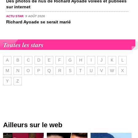
Des photos de nus de Richard Ayoade volées et publiées
sur internet
ACTU STAR
9 AOÛT 2026
Richard Ayoade se serait marié
Toutes les stars
A
B
C
D
E
F
G
H
I
J
K
L
M
N
O
P
Q
R
S
T
U
V
W
X
Y
Z
Ailleurs sur le web