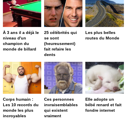
À 3 ans il a déjà le
25 célébrités qui
Les plus belles
niveau d'un
se sont
routes du Monde
champion du
(heureusement)
monde de billard
fait refaire les
dents
Corps humain :
Ces personnes
Elle adopte un
Les 10 records du
invraisemblables
bébé renard et fait
monde les plus
qui existent
fondre internet
incroyables
vraiment
page served in 0.001s (0,4)