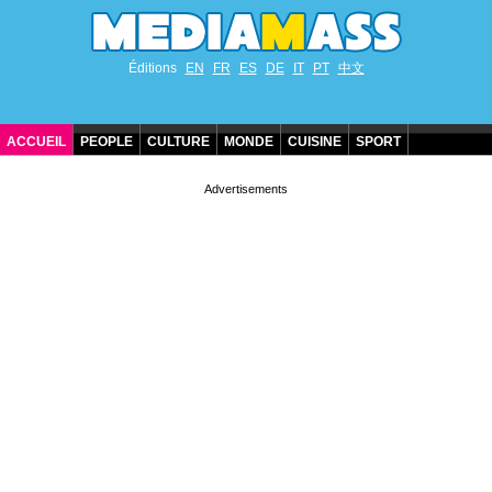
Éditions
EN
FR
ES
DE
IT
PT
中文
ACCUEIL
PEOPLE
CULTURE
MONDE
CUISINE
SPORT
ANNIVERSAIRES DE STARS
CONTACT