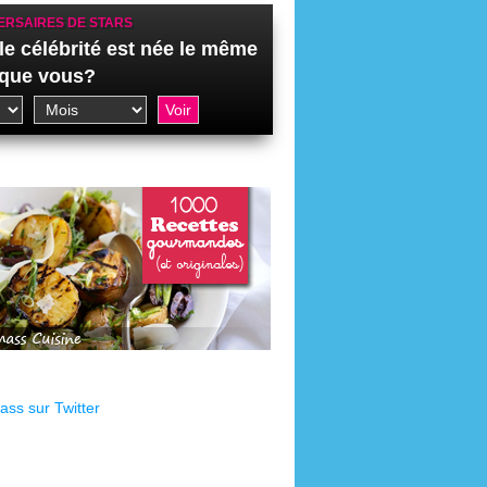
ERSAIRES DE STARS
le célébrité est née le même
 que vous?
ss sur Twitter