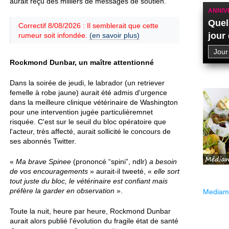
aurait reçu des milliers de messages de soutien.
ANNIV
Quel
Correctif 8/08/2026 : Il semblerait que cette
jour
rumeur soit infondée.
(en savoir plus)
Rockmond Dunbar, un maître attentionné
Dans la soirée de jeudi, le labrador (un retriever
femelle à robe jaune) aurait été admis d'urgence
dans la meilleure clinique vétérinaire de Washington
pour une intervention jugée particulièremnet
risquée. C'est sur le seuil du bloc opératoire que
l'acteur, très affecté, aurait sollicité le concours de
ses abonnés Twitter.
«
Ma brave Spinee
(prononcé “spini”, ndlr)
a besoin
de vos encouragements
» aurait-il tweeté, «
elle sort
tout juste du bloc, le vétérinaire est confiant mais
préfère la garder en observation
».
Mediama
Toute la nuit, heure par heure, Rockmond Dunbar
aurait alors publié l'évolution du fragile état de santé