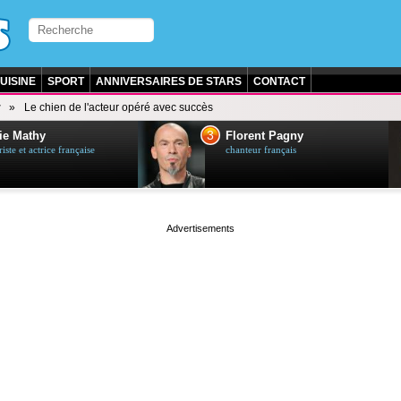
UISINE
SPORT
ANNIVERSAIRES DE STARS
CONTACT
r
Le chien de l'acteur opéré avec succès
3
ie Mathy
Florent Pagny
ste et actrice française
chanteur français
page served in 0s (0,5)