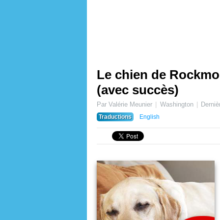
Le chien de Rockmon
(avec succès)
Par Valérie Meunier
Washington
Derniè
Traductions
English