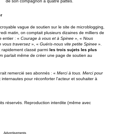
de son compagnon à quatre pattes.
er
croyable vague de soutien sur le site de microblogging,
edi matin, on comptait plusieurs dizaines de milliers de
 entier : «
Courage à vous et à Spinee
», «
Nous
 vous traversez
», «
Guéris-nous vite petite Spinee
».
t rapidement classé parmi
les trois sujets les plus
On parlait même de créer une page de soutien au
ait remercié ses abonnés : «
Merci à tous. Merci pour
 internautes pour réconforter l'acteur et souhaiter à
s réservés. Reproduction interdite (même avec