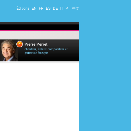
Éditions
EN
FR
ES
DE
IT
PT
中文
4
5
Pierre Perret
Jason Stath
chanteur, auteur-compositeur et
acteur britannique
guitariste français