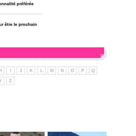
nnalité préférée
 être le prochain
H
I
J
K
L
M
N
O
P
Q
Y
Z