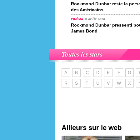
Rockmond Dunbar reste la perso
des Américains
CINÉMA
8 AOÛT 2026
Rockmond Dunbar pressenti pour
James Bond
Toutes les stars
A
B
C
D
E
F
G
R
S
T
U
V
W
X
Ailleurs sur le web