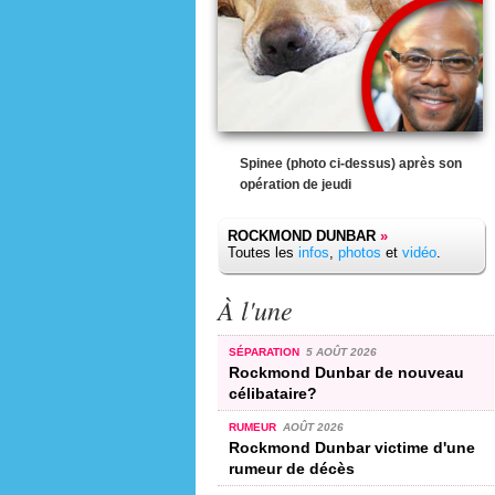
Spinee (photo ci-dessus) après son
opération de jeudi
ROCKMOND DUNBAR
»
Toutes les
infos
,
photos
et
vidéo
.
À l'une
SÉPARATION
5 AOÛT 2026
Rockmond Dunbar de nouveau
célibataire?
RUMEUR
AOÛT 2026
Rockmond Dunbar victime d'une
rumeur de décès