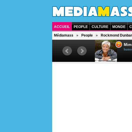
ACCUEIL
PEOPLE
CULTURE
MONDE
C
Médiamass
People
Rockmond Dunba
1
2
Céline Dion
Mim
chanteuse québécoise
humori