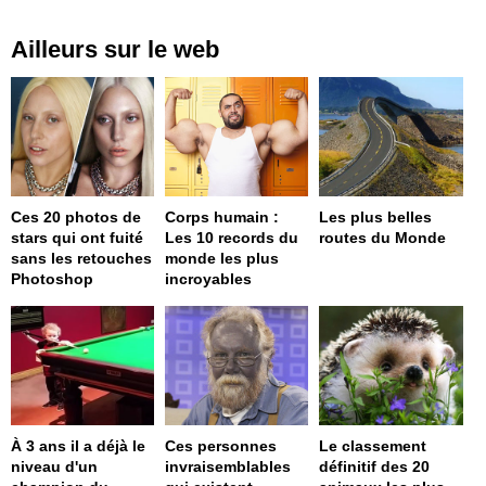
Ailleurs sur le web
Ces 20 photos de
Corps humain :
Les plus belles
stars qui ont fuité
Les 10 records du
routes du Monde
sans les retouches
monde les plus
Photoshop
incroyables
À 3 ans il a déjà le
Ces personnes
Le classement
niveau d'un
invraisemblables
définitif des 20