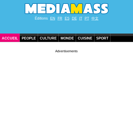
Éditions
EN
FR
ES
DE
IT
PT
中文
ACCUEIL
PEOPLE
CULTURE
MONDE
CUISINE
SPORT
ANNIVERSAIRES DE STARS
CONTACT