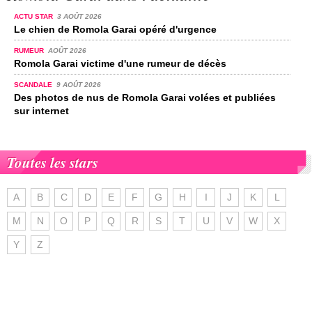
ACTU STAR
3 AOÛT 2026
Le chien de Romola Garai opéré d'urgence
RUMEUR
AOÛT 2026
Romola Garai victime d'une rumeur de décès
SCANDALE
9 AOÛT 2026
Des photos de nus de Romola Garai volées et publiées
sur internet
Toutes les stars
A
B
C
D
E
F
G
H
I
J
K
L
M
N
O
P
Q
R
S
T
U
V
W
X
Y
Z