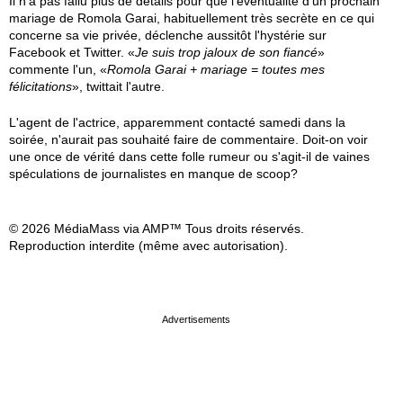
Il n'a pas fallu plus de détails pour que l'éventualité d'un prochain
mariage de Romola Garai, habituellement très secrète en ce qui
concerne sa vie privée, déclenche aussitôt l'hystérie sur
Facebook et Twitter. «
Je suis trop jaloux de son fiancé
»
commente l'un, «
Romola Garai + mariage = toutes mes
félicitations
», twittait l'autre.
L'agent de l'actrice, apparemment contacté samedi dans la
soirée, n'aurait pas souhaité faire de commentaire. Doit-on voir
une once de vérité dans cette folle rumeur ou s'agit-il de vaines
spéculations de journalistes en manque de scoop?
© 2026 MédiaMass via AMP™ Tous droits réservés.
Reproduction interdite (même avec autorisation).