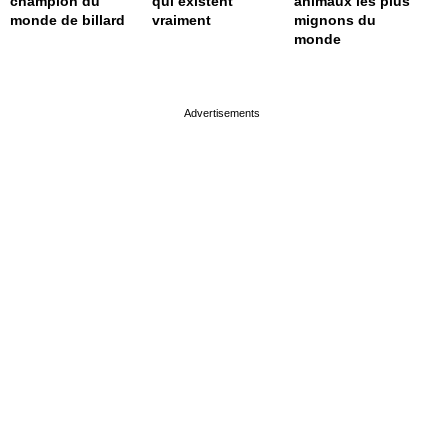
champion du
qui existent
animaux les plus
monde de billard
vraiment
mignons du
monde
page served in 0.001s (0,4)