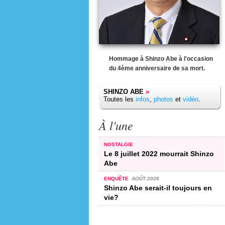
Hommage à Shinzo Abe à l'occasion
du 4ème anniversaire de sa mort.
SHINZO ABE
»
Toutes les
infos
,
photos
et
vidéo
.
À l'une
NOSTALGIE
Le 8 juillet 2022 mourrait Shinzo
Abe
ENQUÊTE
AOÛT 2026
Shinzo Abe serait-il toujours en
vie?