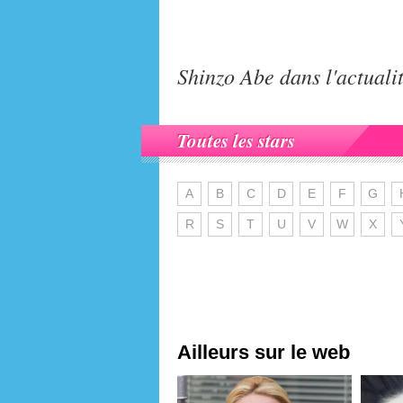
Shinzo Abe dans l'actuali
Toutes les stars
A
B
C
D
E
F
G
R
S
T
U
V
W
X
Ailleurs sur le web