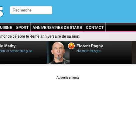
UISINE
SPORT
ANNIVERSAIRES DE STARS
CONTACT
 monde célèbre le 4ème anniversaire de sa mort
3
ie Mathy
Florent Pagny
ste et actrice française
chanteur français
page served in 0s (0,4)