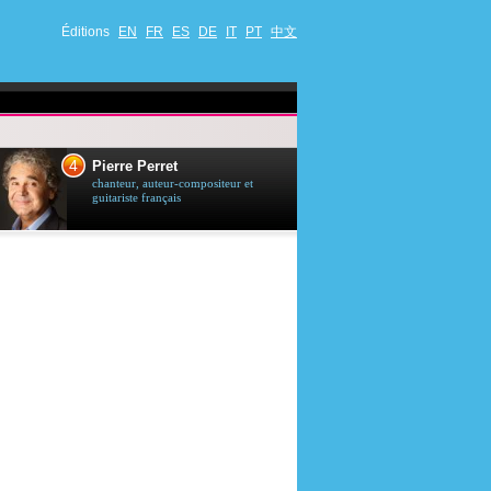
Éditions
EN
FR
ES
DE
IT
PT
中文
4
5
Pierre Perret
Jason Stath
chanteur, auteur-compositeur et
acteur britannique
guitariste français