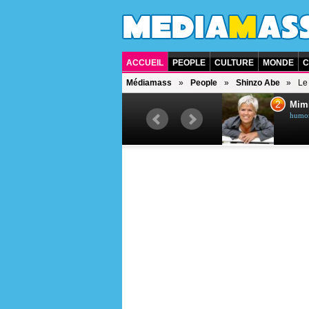
ACCUEIL
PEOPLE
CULTURE
MONDE
C
Médiamass
People
Shinzo Abe
Le
1
2
Céline Dion
Mim
chanteuse québécoise
humori