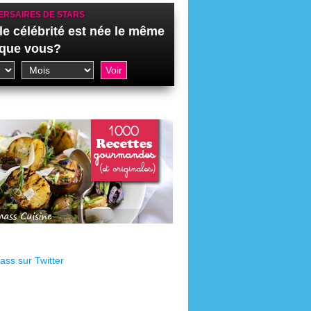
ERSAIRES DE STARS
le célébrité est née le même
 que vous?
ss sur Twitter