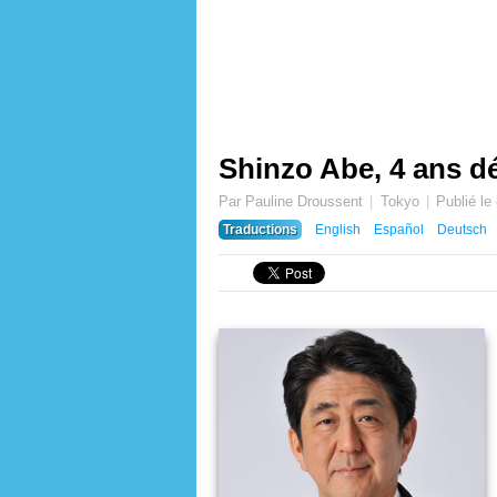
Shinzo Abe, 4 ans dé
Par Pauline Droussent
Tokyo
Publié le
Traductions
English
Español
Deutsch