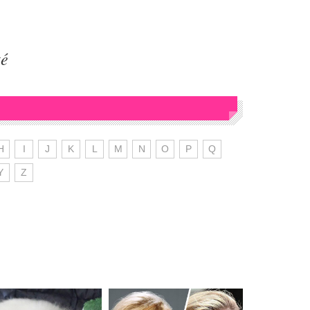
té
H
I
J
K
L
M
N
O
P
Q
Y
Z