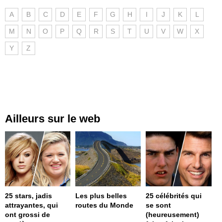
A
B
C
D
E
F
G
H
I
J
K
L
M
N
O
P
Q
R
S
T
U
V
W
X
Y
Z
Ailleurs sur le web
25 stars, jadis
Les plus belles
25 célébrités qui
attrayantes, qui
routes du Monde
se sont
ont grossi de
(heureusement)