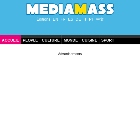
Éditions
EN
FR
ES
DE
IT
PT
中文
ACCUEIL
PEOPLE
CULTURE
MONDE
CUISINE
SPORT
ANNIVERSAIRES DE STARS
CONTACT