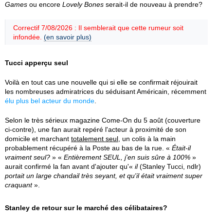
Games
ou encore
Lovely Bones
serait-il de nouveau à prendre?
Correctif 7/08/2026 : Il semblerait que cette rumeur soit
infondée.
(en savoir plus)
Tucci apperçu seul
Voilà en tout cas une nouvelle qui si elle se confirmait réjouirait
les nombreuses admiratrices du séduisant Américain, récemment
élu plus bel acteur du monde
.
Selon le très sérieux magazine Come-On du 5 août (couverture
ci-contre), une fan aurait repéré l'acteur à proximité de son
domicile et marchant
totalement seul
, un colis à la main
probablement récupéré à la Poste au bas de la rue. «
Était-il
vraiment seul?
» «
Entièrement SEUL, j'en suis sûre à 100%
»
aurait confirmé la fan avant d'ajouter qu'«
il
(Stanley Tucci, ndlr)
portait un large chandail très seyant, et qu'il était vraiment super
craquant
».
Stanley de retour sur le marché des célibataires?