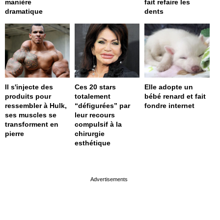
manière
fait refaire les
dramatique
dents
Il s'injecte des
Ces 20 stars
Elle adopte un
produits pour
totalement
bébé renard et fait
ressembler à Hulk,
“défigurées” par
fondre internet
ses muscles se
leur recours
transforment en
compulsif à la
pierre
chirurgie
esthétique
page served in 0s (0,4)