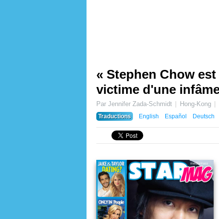
« Stephen Chow est m
victime d'une infâm
Par Jennifer Zada-Schmidt
Hong-Kong
Traductions
English
Español
Deutsch