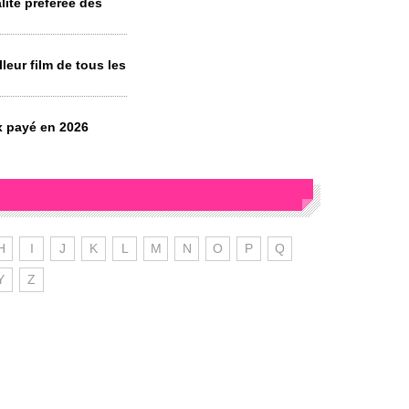
ité préférée des
leur film de tous les
x payé en 2026
H
I
J
K
L
M
N
O
P
Q
Y
Z