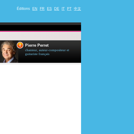
Éditions
EN
FR
ES
DE
IT
PT
中文
4
5
Pierre Perret
Jason Stath
chanteur, auteur-compositeur et
acteur britannique
guitariste français