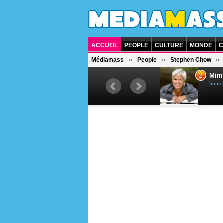
ACCUEIL
PEOPLE
CULTURE
MONDE
C
Médiamass
People
Stephen Chow
1
2
Céline Dion
Mim
chanteuse québécoise
humori