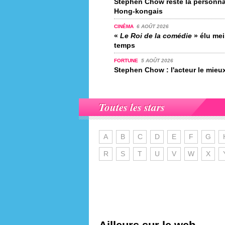
Stephen Chow reste la personnal
Hong-kongais
CINÉMA
6 AOÛT 2026
«
Le Roi de la comédie
» élu meil
temps
FORTUNE
5 AOÛT 2026
Stephen Chow : l'acteur le mieu
Toutes les stars
A
B
C
D
E
F
G
R
S
T
U
V
W
X