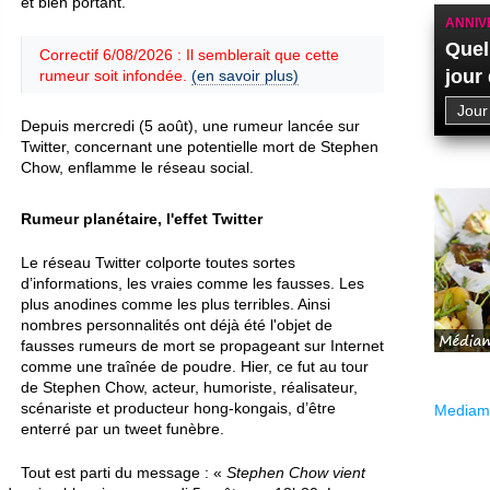
et bien portant.
ANNIV
Quel
Correctif 6/08/2026 : Il semblerait que cette
jour
rumeur soit infondée.
(en savoir plus)
Depuis mercredi (5 août), une rumeur lancée sur
Twitter, concernant une potentielle mort de Stephen
Chow, enflamme le réseau social.
Rumeur planétaire, l'effet Twitter
Le réseau Twitter colporte toutes sortes
d’informations, les vraies comme les fausses. Les
plus anodines comme les plus terribles. Ainsi
nombres personnalités ont déjà été l'objet de
fausses rumeurs de mort se propageant sur Internet
comme une traînée de poudre. Hier, ce fut au tour
de Stephen Chow, acteur, humoriste, réalisateur,
scénariste et producteur hong-kongais, d’être
Mediama
enterré par un tweet funèbre.
Tout est parti du message : «
Stephen Chow vient