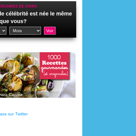
ERSAIRES DE STARS
le célébrité est née le même
 que vous?
ss sur Twitter