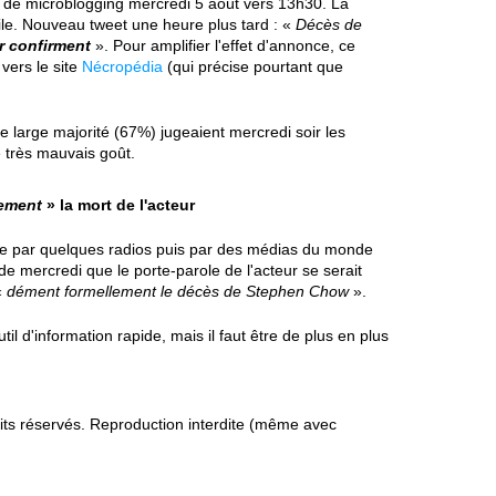
te de microblogging mercredi 5 août vers 13h30. La
e. Nouveau tweet une heure plus tard : «
Décès de
r confirment
». Pour amplifier l'effet d'annonce, ce
vers le site
Nécropédia
(qui précise pourtant que
e large majorité (67%) jugeaient mercredi soir les
très mauvais goût.
lement
» la mort de l'acteur
ise par quelques radios puis par des médias du monde
 de mercredi que le porte-parole de l'acteur se serait
«
dément formellement le décès de Stephen Chow
».
til d'information rapide, mais il faut être de plus en plus
s réservés. Reproduction interdite (même avec