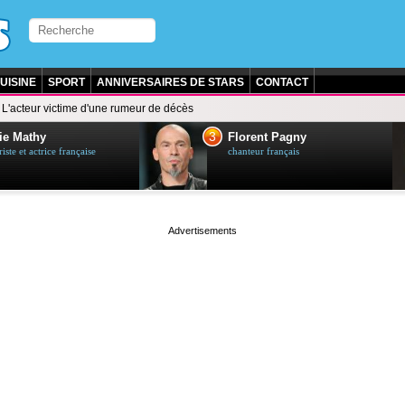
UISINE
SPORT
ANNIVERSAIRES DE STARS
CONTACT
L'acteur victime d'une rumeur de décès
3
ie Mathy
Florent Pagny
ste et actrice française
chanteur français
page served in 0.002s (0,4)