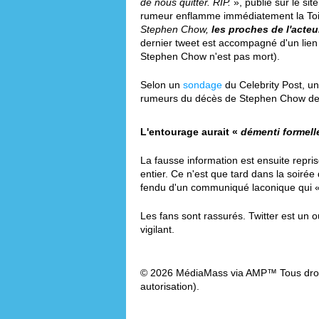
de nous quitter. RIP.
», publié sur le si
rumeur enflamme immédiatement la Toil
Stephen Chow,
les proches de l'acteu
dernier tweet est accompagné d'un lien 
Stephen Chow n'est pas mort).
Selon un
sondage
du Celebrity Post, un
rumeurs du décès de Stephen Chow de 
L'entourage aurait «
démenti formel
La fausse information est ensuite repr
entier. Ce n'est que tard dans la soirée
fendu d'un communiqué laconique qui 
Les fans sont rassurés. Twitter est un ou
vigilant.
© 2026 MédiaMass via AMP™ Tous droit
autorisation).