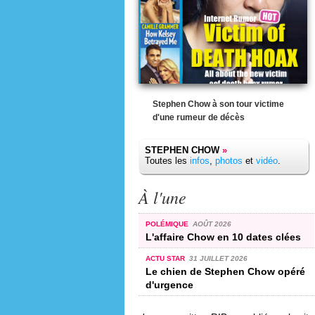
Stephen Chow à son tour victime
d'une rumeur de décès
STEPHEN CHOW
»
Toutes les
infos
,
photos
et
vidéo
.
À l'une
POLÉMIQUE
AOÛT 2026
L'affaire Chow en 10 dates clées
ACTU STAR
31 JUILLET 2026
Le chien de Stephen Chow opéré
d'urgence