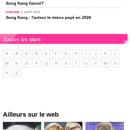
Sung Kang fiancé?
FORTUNE
6 AOÛT 2026
Sung Kang : l'acteur le mieux payé en 2026
Toutes les stars
A
B
C
D
E
F
G
H
I
J
K
L
M
N
O
P
Q
R
S
T
U
V
W
X
Y
Z
Ailleurs sur le web