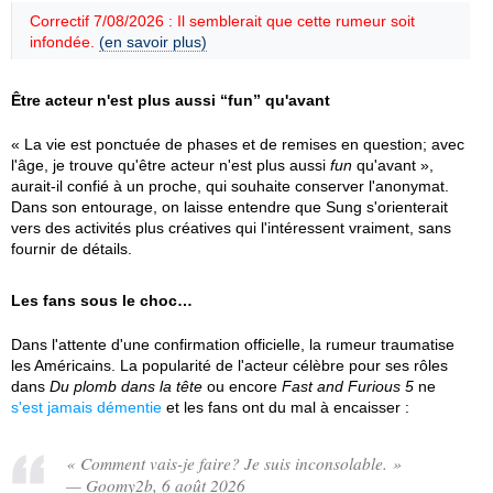
Correctif 7/08/2026 : Il semblerait que cette rumeur soit
infondée.
(en savoir plus)
Être acteur n'est plus aussi “fun” qu'avant
« La vie est ponctuée de phases et de remises en question; avec
l'âge, je trouve qu'être acteur n'est plus aussi
fun
qu'avant »,
aurait-il confié à un proche, qui souhaite conserver l'anonymat.
Dans son entourage, on laisse entendre que Sung s'orienterait
vers des activités plus créatives qui l'intéressent vraiment, sans
fournir de détails.
Les fans sous le choc…
Dans l'attente d'une confirmation officielle, la rumeur traumatise
les Américains. La popularité de l'acteur célèbre pour ses rôles
dans
Du plomb dans la tête
ou encore
Fast and Furious 5
ne
s'est jamais démentie
et les fans ont du mal à encaisser :
« Comment vais-je faire? Je suis inconsolable. »
— Goomy2b, 6 août 2026