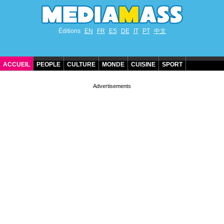
Éditions
EN
FR
ES
DE
IT
PT
中文
ACCUEIL
PEOPLE
CULTURE
MONDE
CUISINE
SPORT
ANNIVERSAIRES DE STARS
CONTACT