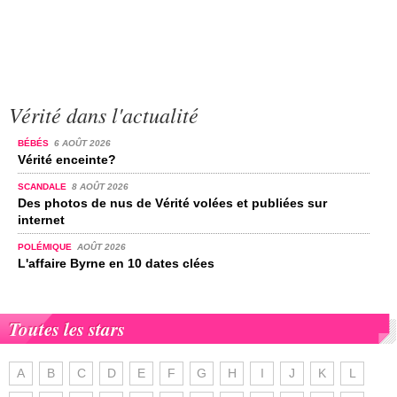
Vérité dans l'actualité
BÉBÉS
6 AOÛT 2026
Vérité enceinte?
SCANDALE
8 AOÛT 2026
Des photos de nus de Vérité volées et publiées sur
internet
POLÉMIQUE
AOÛT 2026
L'affaire Byrne en 10 dates clées
Toutes les stars
A
B
C
D
E
F
G
H
I
J
K
L