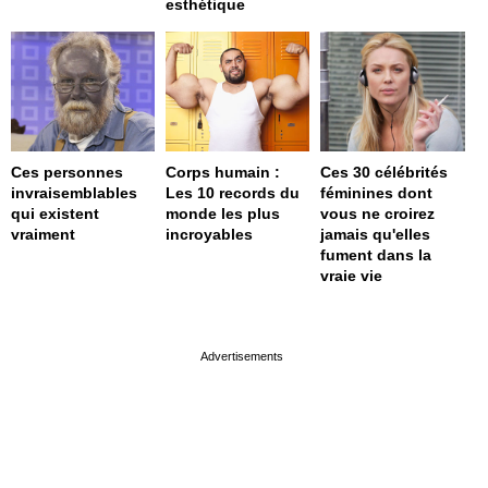
esthétique
Ces personnes
Corps humain :
Ces 30 célébrités
invraisemblables
Les 10 records du
féminines dont
qui existent
monde les plus
vous ne croirez
vraiment
incroyables
jamais qu'elles
fument dans la
vraie vie
page served in 0s (0,4)