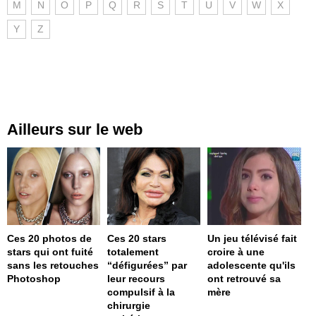
M
N
O
P
Q
R
S
T
U
V
W
X
Y
Z
Ailleurs sur le web
Ces 20 photos de
Ces 20 stars
Un jeu télévisé fait
stars qui ont fuité
totalement
croire à une
sans les retouches
“défigurées” par
adolescente qu'ils
Photoshop
leur recours
ont retrouvé sa
compulsif à la
mère
chirurgie