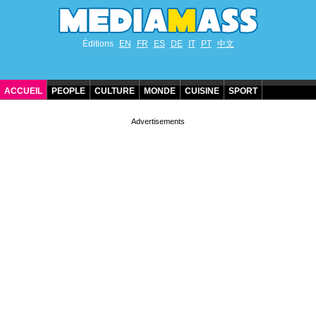
Éditions
EN
FR
ES
DE
IT
PT
中文
ACCUEIL
PEOPLE
CULTURE
MONDE
CUISINE
SPORT
ANNIVERSAIRES DE STARS
CONTACT