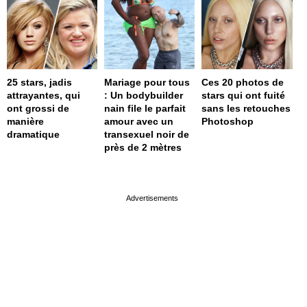
25 stars, jadis
Mariage pour tous
Ces 20 photos de
attrayantes, qui
: Un bodybuilder
stars qui ont fuité
ont grossi de
nain file le parfait
sans les retouches
manière
amour avec un
Photoshop
dramatique
transexuel noir de
près de 2 mètres
page served in 0s (0,4)