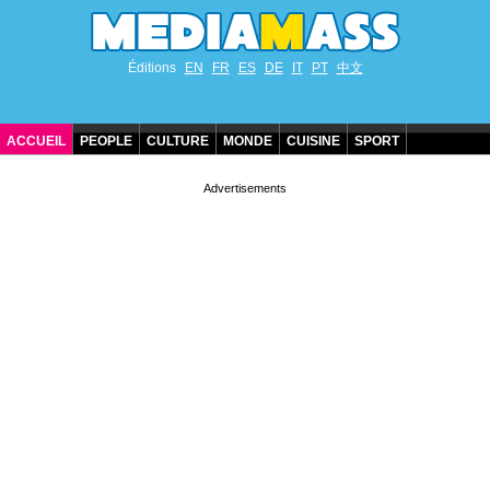
Éditions
EN
FR
ES
DE
IT
PT
中文
ACCUEIL
PEOPLE
CULTURE
MONDE
CUISINE
SPORT
ANNIVERSAIRES DE STARS
CONTACT