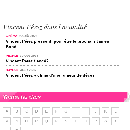
Vincent Pérez dans l'actualité
CINÉMA
9 AOÛT 2026
Vincent Pérez pressenti pour être le prochain James
Bond
PEOPLE
5 AOÛT 2026
Vincent Pérez fiancé?
RUMEUR
AOÛT 2026
Vincent Pérez victime d'une rumeur de décès
Toutes les stars
A
B
C
D
E
F
G
H
I
J
K
L
M
N
O
P
Q
R
S
T
U
V
W
X