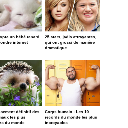
dopte un bébé renard
25 stars, jadis attrayantes,
 fondre internet
qui ont grossi de manière
dramatique
ssement définitif des
Corps humain : Les 10
maux les plus
records du monde les plus
ns du monde
incroyables