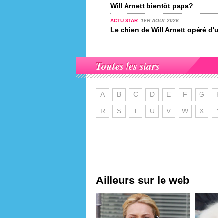
Will Arnett bientôt papa?
ACTU STAR
1ER AOÛT 2026
Le chien de Will Arnett opéré d'
Toutes les stars
A
B
C
D
E
F
G
R
S
T
U
V
W
X
Ailleurs sur le web