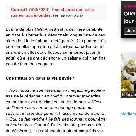
ANNIV
Correctif 7/08/2026 : Il semblerait que cette
Quel
rumeur soit infondée.
(en savoir plus)
jour
Et une de plus ! Will Arnett est la dernière célébrité
en date à ajouter à la désormais longue liste de ces
stars dont le téléphone a été piraté. Des photos très
personnelles appartenant à l'acteur canadien de 56
ans ont en effet été diffusées sur internet jeudi (6
août) où elles ont déclenché un séisme qui n’en finit
pas de faire des vagues.
Une intrusion dans la vie privée?
«
Non, nous ne sommes pas un magazine people
»
assure le rédacteur en chef du premier magazine
canadien à avoir publié les photos de nus. «
C'est
de l'information sur un personnage public qui
suscite l'intérêt des gens
». Il assume sa démarche :
Mediama
«
Oui, ça fait vendre ! Je fais des journaux pour être
acheté et lu
». Quant à l'utilisation de photos volées
de Will Arnett, il se défend de toute atteinte à la vie