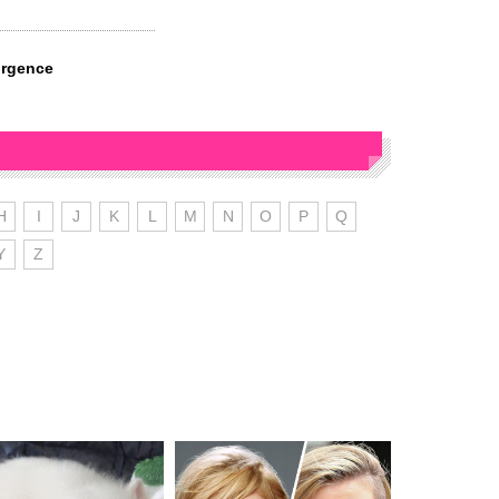
urgence
H
I
J
K
L
M
N
O
P
Q
Y
Z