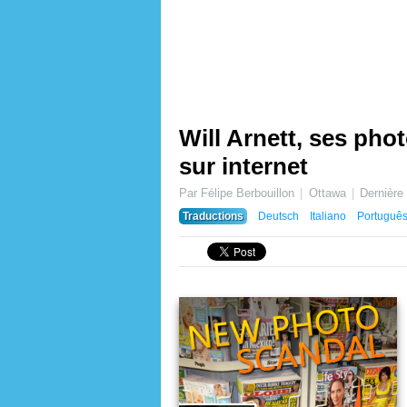
Will Arnett, ses pho
sur internet
Par Félipe Berbouillon
Ottawa
Dernière
Traductions
Deutsch
Italiano
Portuguê