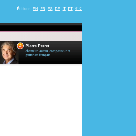
Éditions
EN
FR
ES
DE
IT
PT
中文
4
5
Pierre Perret
Jason Stath
chanteur, auteur-compositeur et
acteur britannique
guitariste français