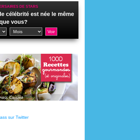
ERSAIRES DE STARS
le célébrité est née le même
 que vous?
ss sur Twitter