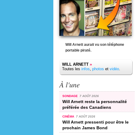
Will Arnett aurait vu son téléphone
portable piraté.
WILL ARNETT
»
Toutes les
infos
,
photos
et
vidéo
.
À l'une
SONDAGE
7 AOÛT 2026
Will Arnett reste la personnalité
préférée des Canadiens
CINÉMA
7 AOÛT 2026
Will Arnett pressenti pour être le
prochain James Bond