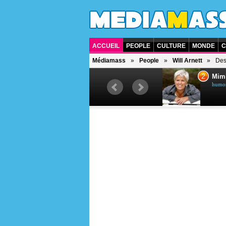
ACCUEIL
PEOPLE
CULTURE
MONDE
C
Médiamass
People
Will Arnett
Des
1
2
Céline Dion
Mim
chanteuse québécoise
humori