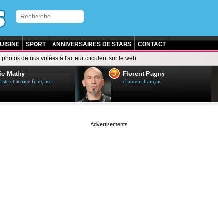
UISINE
SPORT
ANNIVERSAIRES DE STARS
CONTACT
 photos de nus volées à l'acteur circulent sur le web
3
ie Mathy
Florent Pagny
ste et actrice française
chanteur français
page served in 0s (0,4)