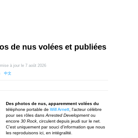
tos de nus volées et publiées
 mise à jour le
7 août 2026
s
中文
Des photos de nus, apparemment volées du
téléphone portable de
Will Arnett
, l'acteur célèbre
pour ses rôles dans
Arrested Development
ou
encore
30 Rock
, circulent depuis jeudi sur le net.
C'est uniquement par souci d'information que nous
les reproduisons ici, en intégralité.