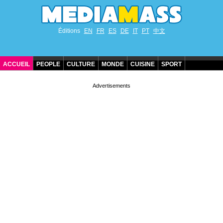
Éditions
EN
FR
ES
DE
IT
PT
中文
ACCUEIL
PEOPLE
CULTURE
MONDE
CUISINE
SPORT
ANNIVERSAIRES DE STARS
CONTACT