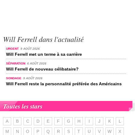
Will Ferrell dans l'actualité
URGENT
9 AOÛT 2026
Will Ferrell met un terme à sa carrière
SÉPARATION
6 AOÛT 2026
Will Ferrell de nouveau célibataire?
SONDAGE
9 AOÛT 2026
Will Ferrell reste la personnalité préférée des Américains
Toutes les stars
A
B
C
D
E
F
G
H
I
J
K
L
M
N
O
P
Q
R
S
T
U
V
W
X