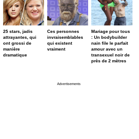
25 stars, jadis
Ces personnes
Mariage pour tous
attrayantes, qui
invraisemblables
: Un bodybuilder
ont grossi de
qui existent
nain file le parfait
manière
vraiment
amour avec un
dramatique
transexuel noir de
près de 2 mètres
page served in 0s (0,4)