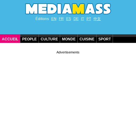
Éditions
EN
FR
ES
DE
IT
PT
中文
ACCUEIL
PEOPLE
CULTURE
MONDE
CUISINE
SPORT
ANNIVERSAIRES DE STARS
CONTACT