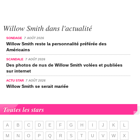
Willow Smith dans l'actualité
SONDAGE
7 AOÛT 2026
Willow Smith reste la personnalité préférée des
Américains
SCANDALE
7 AOÛT 2026
Des photos de nus de Willow Smith volées et publiées
sur internet
ACTU STAR
7 AOÛT 2026
Willow Smith se serait mariée
Toutes les stars
A
B
C
D
E
F
G
H
I
J
K
L
M
N
O
P
Q
R
S
T
U
V
W
X