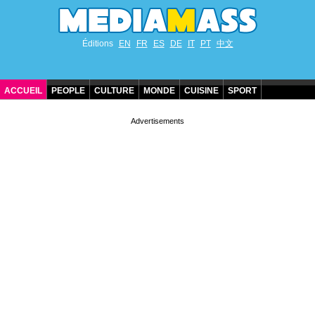
Éditions
EN
FR
ES
DE
IT
PT
中文
ACCUEIL
PEOPLE
CULTURE
MONDE
CUISINE
SPORT
ANNIVERSAIRES DE STARS
CONTACT