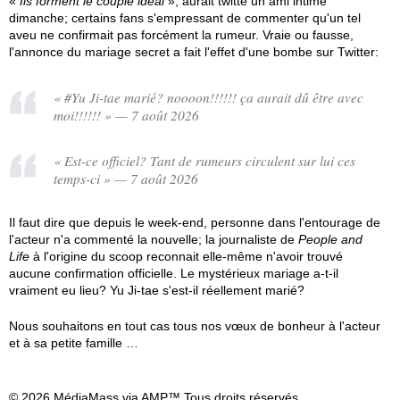
«
Ils forment le couple idéal
», aurait twitté un ami intime
dimanche; certains fans s'empressant de commenter qu'un tel
aveu ne confirmait pas forcément la rumeur. Vraie ou fausse,
l'annonce du mariage secret a fait l'effet d'une bombe sur Twitter:
« #Yu Ji-tae marié? noooon!!!!!! ça aurait dû être avec
moi!!!!!! » — 7 août 2026
« Est-ce officiel? Tant de rumeurs circulent sur lui ces
temps-ci » — 7 août 2026
Il faut dire que depuis le week-end, personne dans l'entourage de
l'acteur n'a commenté la nouvelle; la journaliste de
People and
Life
à l'origine du scoop reconnait elle-même n'avoir trouvé
aucune confirmation officielle. Le mystérieux mariage a-t-il
vraiment eu lieu? Yu Ji-tae s'est-il réellement marié?
Nous souhaitons en tout cas tous nos vœux de bonheur à l'acteur
et à sa petite famille …
© 2026 MédiaMass via AMP™ Tous droits réservés.