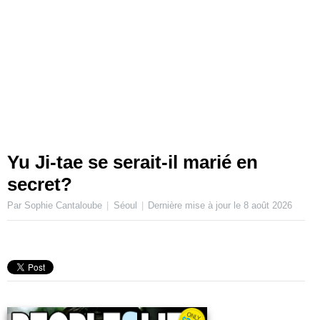
Yu Ji-tae se serait-il marié en
secret?
Par Sophie Cantaloube
Séoul
Dernière mise à jour le
8 août 2026