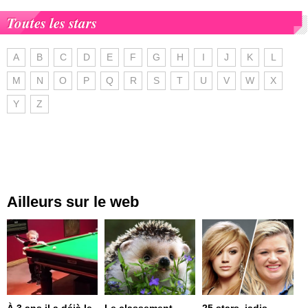
Toutes les stars
A
B
C
D
E
F
G
H
I
J
K
L
M
N
O
P
Q
R
S
T
U
V
W
X
Y
Z
Ailleurs sur le web