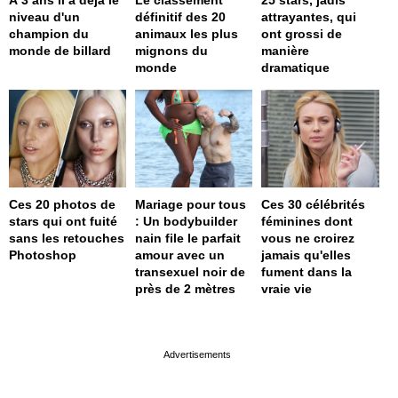
À 3 ans il a déjà le
Le classement
25 stars, jadis
niveau d'un
définitif des 20
attrayantes, qui
champion du
animaux les plus
ont grossi de
monde de billard
mignons du
manière
monde
dramatique
Ces 20 photos de
Mariage pour tous
Ces 30 célébrités
stars qui ont fuité
: Un bodybuilder
féminines dont
sans les retouches
nain file le parfait
vous ne croirez
Photoshop
amour avec un
jamais qu'elles
transexuel noir de
fument dans la
près de 2 mètres
vraie vie
page served in 0.001s (0,4)