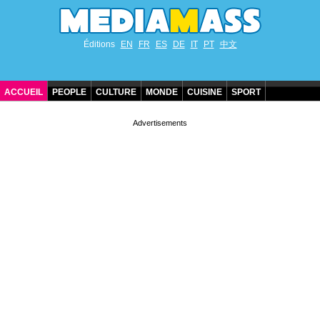
Éditions
EN
FR
ES
DE
IT
PT
中文
ACCUEIL
PEOPLE
CULTURE
MONDE
CUISINE
SPORT
ANNIVERSAIRES DE STARS
CONTACT