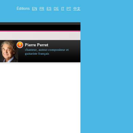
Éditions
EN
FR
ES
DE
IT
PT
中文
4
5
Pierre Perret
Jason Stath
chanteur, auteur-compositeur et
acteur britannique
guitariste français