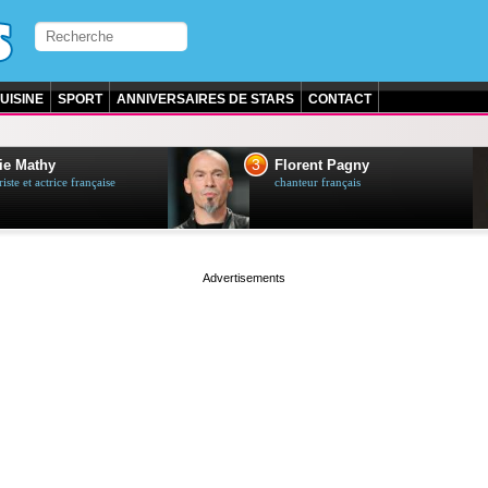
UISINE
SPORT
ANNIVERSAIRES DE STARS
CONTACT
3
ie Mathy
Florent Pagny
ste et actrice française
chanteur français
page served in 0s (0,4)