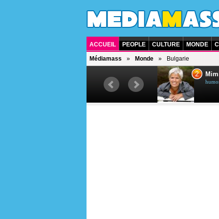
ACCUEIL
PEOPLE
CULTURE
MONDE
C
Médiamass
Monde
Bulgarie
1
2
Céline Dion
Mim
chanteuse québécoise
humori