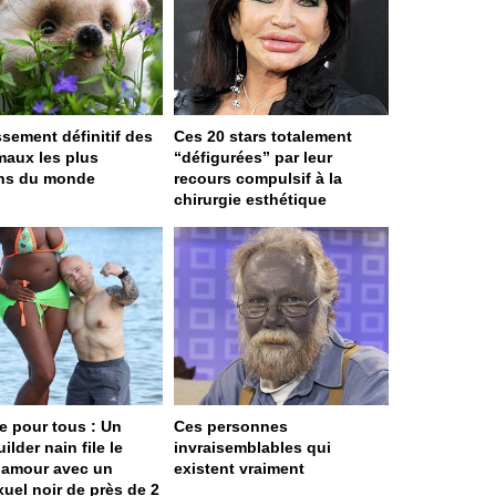
ssement définitif des
Ces 20 stars totalement
maux les plus
“défigurées” par leur
ns du monde
recours compulsif à la
chirurgie esthétique
e pour tous : Un
Ces personnes
lder nain file le
invraisemblables qui
t amour avec un
existent vraiment
xuel noir de près de 2