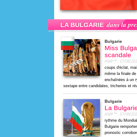
dans la pre
LA BULGARIE
Bulgarie
Miss Bulga
scandale
AMP™,
07/08/20
coups d'éclat, ma
même la finale de
enchaînées à un r
sextape entre candidates, tricheries et ré
Bulgarie
La Bulgari
AMP™,
07/08/20
rythme du Mondial
Bulgarie remporte
pronostic corrobo