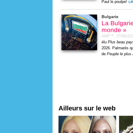
Paul le poulpe!
LI
Bulgarie
La Bulgarie
monde »
AMP™,
07/08/20
élu
Plus beau pa
2026. Palmarès qui
de
Peuple le plus 
Ailleurs sur le web